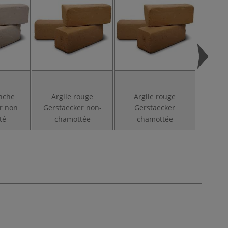
anche
Argile rouge
Argile rouge
Argi
r non
Gerstaecker non-
Gerstaecker
Ge
té
chamottée
chamottée
chamot