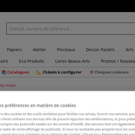
Papiers
Atelier
Pinceaux
Dessin Pastels
Arts
laire
Eco-Produits
Livres Beaux-Arts
Promos / Nouvea
Catalogues
Châssis à configurer
Chèques cadeaux
clay shaper
Set de 9 
os préférences en matière de cookies
ns des cookies et des outils similaires pour faciliter vos achats, fournir nos services, 
clients utilisent nos services afin de pouvoir apporter des améliorations, et pour prés
y compris des publicités basées sur les centres d’intérêt. Des services tiers ont également
le cadre de notre affichage de publicités. Si vous ne souhaitez pas accepter tous les coo
Grâce à leurs poi
 savoir plus sur comment nous utilisons les cookies, cliquer sur « Personnaliser les cook