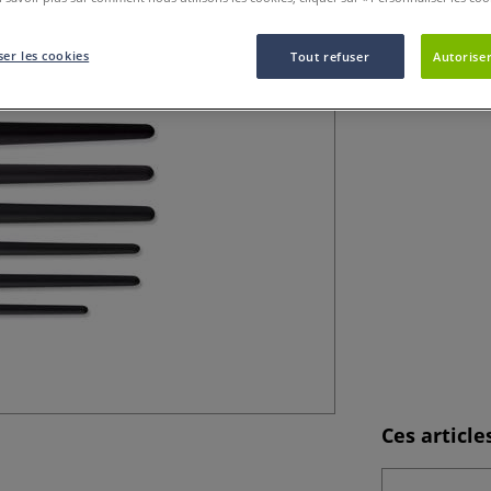
conviennent parf
plastiques et cé
er les cookies
Tout refuser
Autoriser
Ces articl