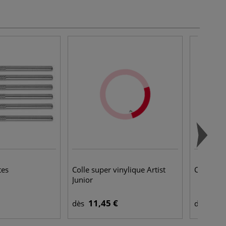
tes
Colle super vinylique Artist
Craie ro
Junior
11,45 €
1,3
dès
dès