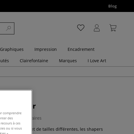
Blog
 Graphiques
Impression
Encadrement
utés
Clairefontaine
Marques
I Love Art
clay shaper
pour comprendre
0 Commentaires
enter des
 recours à ces
kies ou si vous
ntes de formes et de tailles différentes, les shapers
ies ».