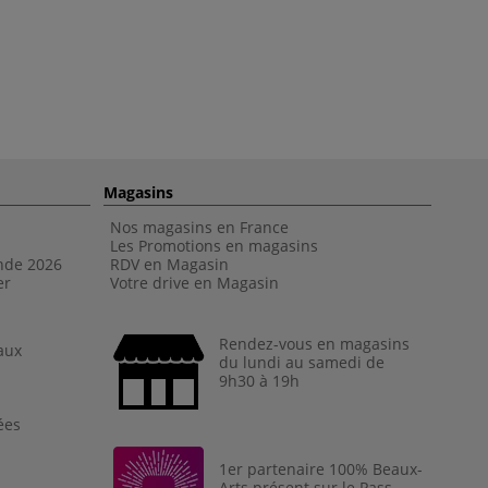
Magasins
Nos magasins en France
Les Promotions en magasins
nde 202
6
RDV en Magasin
er
Votre drive en Magasin
Rendez-vous en magasins
aux
du lundi au samedi de
9h30 à 19h
ées
1er partenaire 100% Beaux-
Arts présent sur le Pass