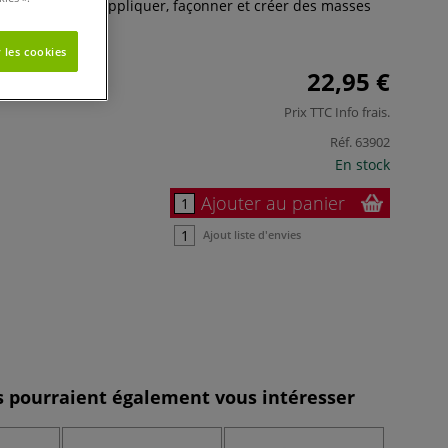
aitement pour appliquer, façonner et créer des masses
ramiques.
Plus
 les cookies
22,95 €
Prix TTC
Info frais
.
Réf.
63902
En stock
Ajouter au panier
Ajout liste d'envies
es pourraient également vous intéresser