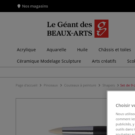
Nos magasins
Acrylique
Aquarelle
Huile
Châssis et toiles
Céramique Modelage Sculpture
Arts créatifs
Sco
Page d'accueil
Pinceaux
Couteaux à peinture
Shapers
Set de 9 
Choisir v
Nous utiliso
comment les 
publicités, 
outils dans 
souhaitez en