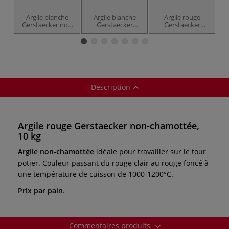
Argile blanche
Argile blanche
Argile rouge
Gerstaecker non
Gerstaecker
Gerstaecker
t
chamotté
chamotte extra-
chamottée
fine
Description
Argile rouge Gerstaecker non-chamottée,
10 kg
Argile non-chamottée
idéale
pour travailler sur le tour
potier. Couleur passant du rouge clair au rouge foncé à
une
température de cuisson de 1000-1200°C.
Prix par pain
.
Commentaires produits