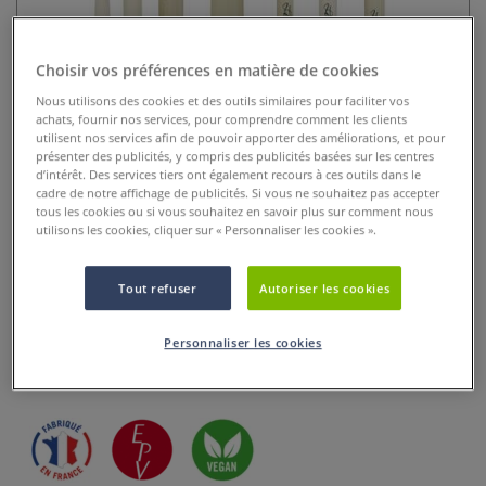
Choisir vos préférences en matière de cookies
Nous utilisons des cookies et des outils similaires pour faciliter vos
achats, fournir nos services, pour comprendre comment les clients
utilisent nos services afin de pouvoir apporter des améliorations, et pour
présenter des publicités, y compris des publicités basées sur les centres
d’intérêt. Des services tiers ont également recours à ces outils dans le
cadre de notre affichage de publicités. Si vous ne souhaitez pas accepter
Set de 7 pinceaux Nature Léonard
tous les cookies ou si vous souhaitez en savoir plus sur comment nous
utilisons les cookies, cliquer sur « Personnaliser les cookies ».
0 Commentaires
Tout refuser
Autoriser les cookies
Découvrez le set de 7 pinceaux Nature Léonard, alliant
fibres synthétiques de haute qualité et respect de
Personnaliser les cookies
l’environnement pour une application fluide et précise.
Plus