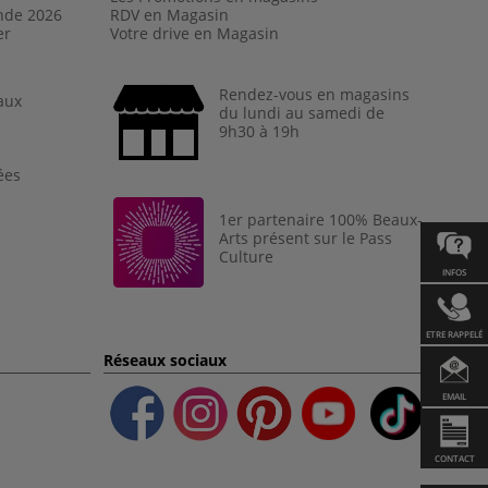
nde 202
6
RDV en Magasin
er
Votre drive en Magasin
Rendez-vous en magasins
aux
du lundi au samedi de
9h30 à 19h
ées
1er partenaire 100% Beaux-
Arts présent sur le Pass
Culture
INFOS
ETRE RAPPELÉ
Réseaux sociaux
EMAIL
CONTACT