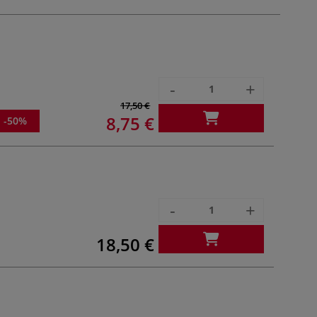
-
+
17,50 €
8,75 €
-50%
-
+
18,50 €