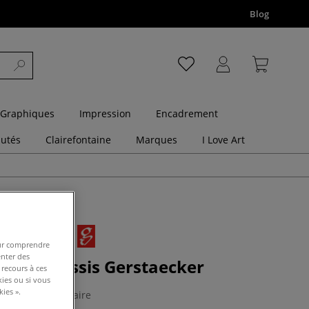
Blog
 Graphiques
Impression
Encadrement
utés
Clairefontaine
Marques
I Love Art
pour comprendre
enter des
 mini-châssis Gerstaecker
 recours à ces
kies ou si vous
ies ».
1 Commentaire