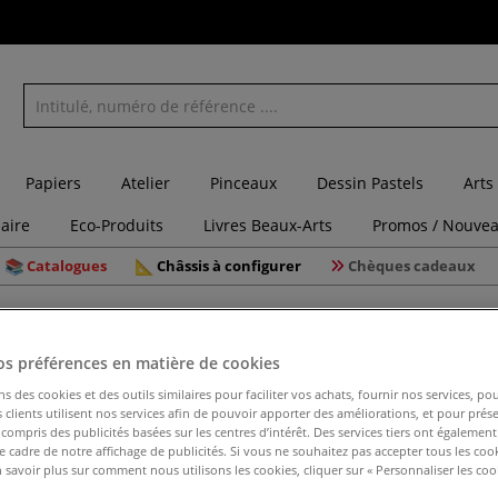
Papiers
Atelier
Pinceaux
Dessin Pastels
Arts
laire
Eco-Produits
Livres Beaux-Arts
Promos / Nouvea
Catalogues
Châssis à configurer
Chèques cadeaux
lés pour l'acrylique
Set de 10 mini-châssis Gerstaecker
os préférences en matière de cookies
ns des cookies et des outils similaires pour faciliter vos achats, fournir nos services, 
clients utilisent nos services afin de pouvoir apporter des améliorations, et pour prés
Set de 10
y compris des publicités basées sur les centres d’intérêt. Des services tiers ont également
le cadre de notre affichage de publicités. Si vous ne souhaitez pas accepter tous les coo
 savoir plus sur comment nous utilisons les cookies, cliquer sur « Personnaliser les cook