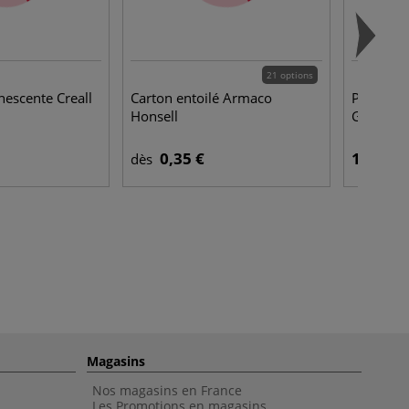
21 options
escente Creall
Carton entoilé Armaco
Papier a
Honsell
Gerstaec
0,35 €
18,50 €
dès
Magasins
Nos magasins en France
Les Promotions en magasins