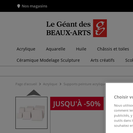
Nos magasins
Acrylique
Aquarelle
Huile
Châssis et toiles
Céramique Modelage Sculpture
Arts créatifs
Sco
Page d'accueil
Acrylique
Supports peinture acrylique
Châssis entoi
Choisir v
JUSQU'À -50%
Nous utiliso
comment les 
publicités, 
outils dans 
souhaitez en