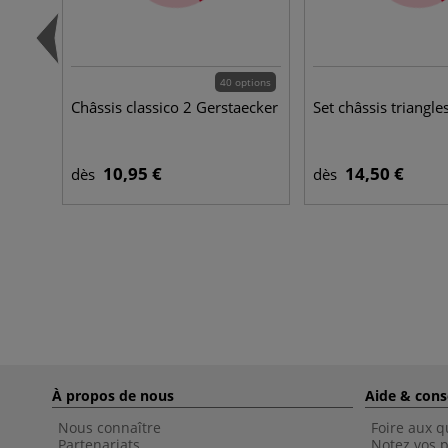
40 options
Châssis classico 2 Gerstaecker
Set châssis triangle
10,95 €
14,50 €
dès
dès
À propos de nous
Aide & cons
Nous connaître
Foire aux q
Partenariats
Notez vos p