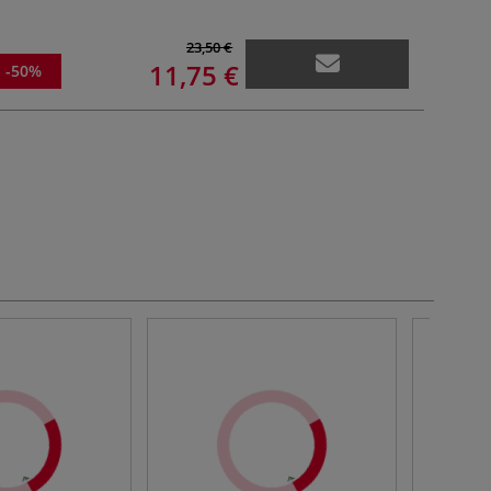
23,50 €
11,75 €
-50%