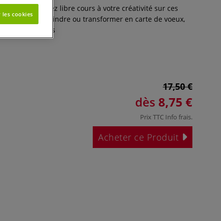
-châssis. Laissez libre cours à votre créativité sur ces
 les cookies
 vous pouvez peindre ou transformer en carte de voeux,
-bonheur.
Plus
17,50 €
dès
8,75 €
Prix TTC
Info frais
.
Acheter ce Produit