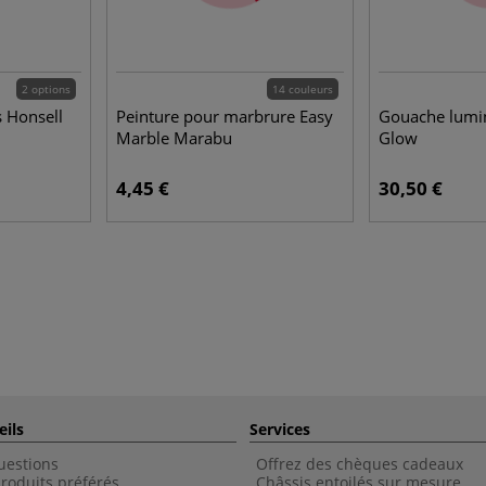
2 options
14 couleurs
s Honsell
Peinture pour marbrure Easy
Gouache lumin
Marble Marabu
Glow
4,45 €
30,50 €
eils
Services
uestions
Offrez des chèques cadeaux
roduits préférés
Châssis entoilés sur mesure