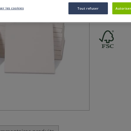
Paquet de 10 mini
er les cookies
Tout refuser
Autoriser
mini-châssis que
cadeau ou porte