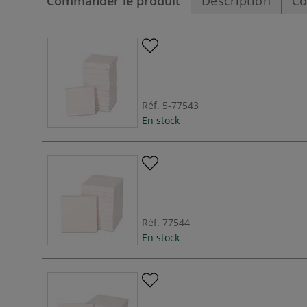
Commander le produit
Description
Co
Réf.
5-77543
En stock
Réf.
77544
En stock