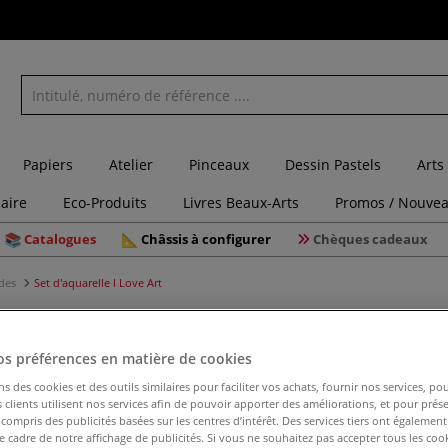
Papiers
Atelier
Pinceaux
Dessin Pastels
Arts
laire
Eco-Produits
Livres Beaux-Arts
Promos / Nouvea
Catalogues
Châssis à configurer
Chèques cadeaux
udes
Set d'aquarelle I Love Art
os préférences en matière de cookies
Set d'aqu
ns des cookies et des outils similaires pour faciliter vos achats, fournir nos services, 
clients utilisent nos services afin de pouvoir apporter des améliorations, et pour prés
y compris des publicités basées sur les centres d’intérêt. Des services tiers ont également
le cadre de notre affichage de publicités. Si vous ne souhaitez pas accepter tous les coo