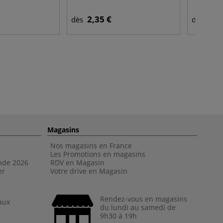
2,35 €
15,
dès
dès
Magasins
Nos magasins en France
Les Promotions en magasins
nde 202
6
RDV en Magasin
er
Votre drive en Magasin
Rendez-vous en magasins
aux
du lundi au samedi de
9h30 à 19h