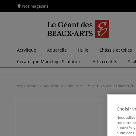
Nos magasins
Acrylique
Aquarelle
Huile
Châssis et toiles
Céramique Modelage Sculpture
Arts créatifs
Sco
Page d'accueil
Aquarelle
Peinture aquarelle
Aquarelles fines et ét
Choisir v
Nous utiliso
comment les 
publicités, 
outils dans 