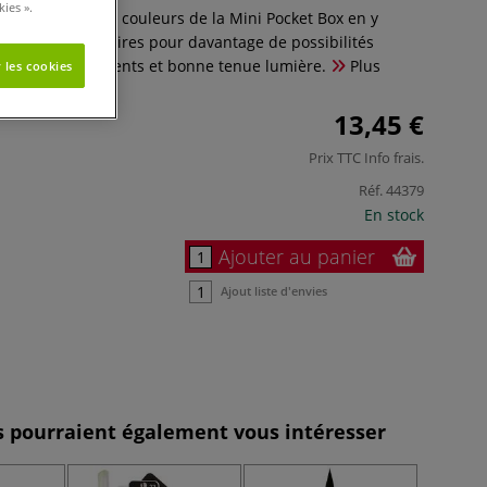
ies ».
elle reprend les couleurs de la Mini Pocket Box en y
urs supplémentaires pour davantage de possibilités
ité fine des pigments et bonne tenue lumière.
Plus
 les cookies
13,45 €
Prix TTC
Info frais
.
Réf.
44379
En stock
Ajouter au panier
Ajout liste d'envies
es pourraient également vous intéresser