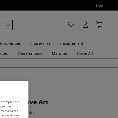
Blog
 Graphiques
Impression
Encadrement
utés
Clairefontaine
Marques
I Love Art
arelle I Love Art
pour comprendre
enter des
 recours à ces
0 Commentaires
kies ou si vous