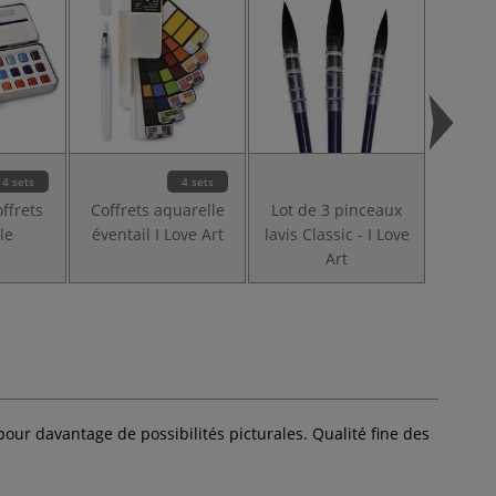
4 sets
4 sets
offrets
Coffrets aquarelle
Lot de 3 pinceaux
Bloc
le
éventail I Love Art
lavis Classic - I Love
Aquarel
Art
ur davantage de possibilités picturales. Qualité fine des