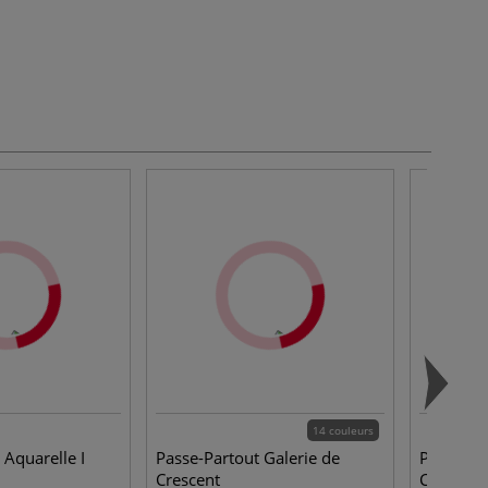
14 couleurs
 Aquarelle I
Passe-Partout Galerie de
Papier aq
Crescent
Clairefon