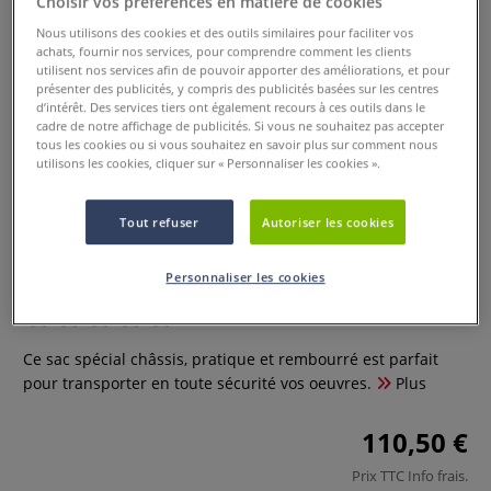
Choisir vos préférences en matière de cookies
Nous utilisons des cookies et des outils similaires pour faciliter vos
achats, fournir nos services, pour comprendre comment les clients
utilisent nos services afin de pouvoir apporter des améliorations, et pour
présenter des publicités, y compris des publicités basées sur les centres
d’intérêt. Des services tiers ont également recours à ces outils dans le
cadre de notre affichage de publicités. Si vous ne souhaitez pas accepter
tous les cookies ou si vous souhaitez en savoir plus sur comment nous
utilisons les cookies, cliquer sur « Personnaliser les cookies ».
Tout refuser
Autoriser les cookies
Sac spécial châssis
Personnaliser les cookies
0 Commentaires
Ce sac spécial châssis, pratique et rembourré est parfait
pour transporter en toute sécurité vos oeuvres.
Plus
110,50 €
Prix TTC
Info frais
.