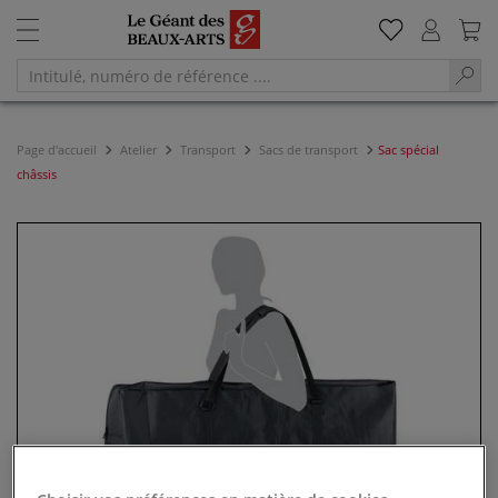
Page d'accueil
Atelier
Transport
Sacs de transport
Sac spécial
châssis