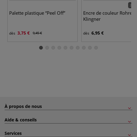
24 c
Palette plastique “Peel Off”
Encre de couleur Rohrer 
Klingner
3,75 €
6,95 €
dès
9,45 €
dès
À propos de nous
Aide & conseils
Services