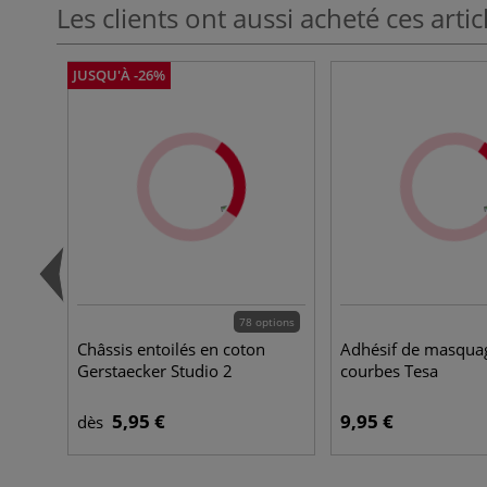
Les clients ont aussi acheté ces artic
JUSQU'À -26%
78 options
Châssis entoilés en coton
Adhésif de masquag
Gerstaecker Studio 2
courbes Tesa
5,95 €
9,95 €
dès