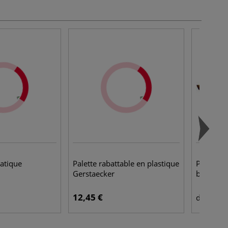
atique
Palette rabattable en plastique
Pinceau 
Gerstaecker
biseauté
12,45 €
5,2
dès