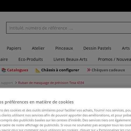
Papiers
Atelier
Pinceaux
Dessin Pastels
Arts
laire
Eco-Produits
Livres Beaux-Arts
Promos / Nouvea
Catalogues
Châssis à configurer
Chèques cadeaux
 support
Ruban de masquage de précision Tesa 4334
os préférences en matière de cookies
ns des cookies et des outils similaires pour faciliter vos achats, fournir nos services, 
Ruban de
clients utilisent nos services afin de pouvoir apporter des améliorations, et pour prés
4334
y compris des publicités basées sur les centres d’intérêt. Des services tiers ont également
le cadre de notre affichage de publicités. Si vous ne souhaitez pas accepter tous les coo
 savoir plus sur comment nous utilisons les cookies, cliquer sur « Personnaliser les cook