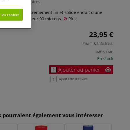
0 Commentaires
port papier extrêmement fin et solide enduit d'une
 les cookies
crylique. Epaisseur 90 microns.
Plus
23,95 €
Prix TTC
Info frais
.
Réf.
53740
En stock
Ajouter au panier
Ajout liste d'envies
es pourraient également vous intéresser