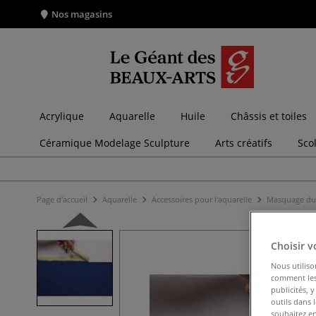
Nos magasins
Acrylique
Aquarelle
Huile
Châssis et toiles
Céramique Modelage Sculpture
Arts créatifs
Sco
Page d'accueil
Aquarelle
Accessoires pour l'aquarelle
Masquage du
Choisir v
Nous utiliso
comment les 
publicités, 
outils dans 
souhaitez en