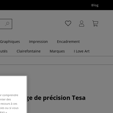
Blog
 Graphiques
Impression
Encadrement
utés
Clairefontaine
Marques
I Love Art
pour comprendre
 masquage de précision Tesa
enter des
 recours à ces
kies ou si vous
ies ».