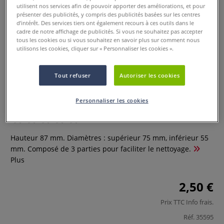
utilisent nos services afin de pouvoir apporter des améliorations, et pour
présenter des publicités, y compris des publicités basées sur les centres
d’intérêt. Des services tiers ont également recours à ces outils dans le
cadre de notre affichage de publicités. Si vous ne souhaitez pas accepter
tous les cookies ou si vous souhaitez en savoir plus sur comment nous
utilisons les cookies, cliquer sur « Personnaliser les cookies ».
Tout refuser
Autoriser les cookies
Pot anti-verse
Personnaliser les cookies
0 Commentaires
Hauteur 87 mm. Diamètres : supérieur 75 mm, inférieur 55
mm. Composé de 3 parties pour faciliter le nettoyage.
Plus
2,50 €
Prix TTC
Info frais
.
Réf.
35595