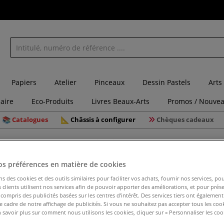
Papiers
Atelier
Pinceaux
Dessin Pastels
Arts
laire
Eco-Produits
Livres Beaux-Arts
Promos / Nouvea
Catalogues
Châssis à configurer
Chèques cadeaux
Pochette porte-plume + 3 plumes calligraphie Brause
os préférences en matière de cookies
ns des cookies et des outils similaires pour faciliter vos achats, fournir nos services, 
clients utilisent nos services afin de pouvoir apporter des améliorations, et pour prés
Pochette
y compris des publicités basées sur les centres d’intérêt. Des services tiers ont également
calligrap
le cadre de notre affichage de publicités. Si vous ne souhaitez pas accepter tous les coo
 savoir plus sur comment nous utilisons les cookies, cliquer sur « Personnaliser les cook