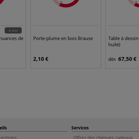
4 sets
nuances de
Porte-plume en bois Brause
Table à dessi
huilé)
2,10 €
67,50 €
dès
eils
Services
uestions
Offrez des chèques cadeaux