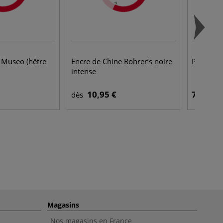
n Museo (hêtre
Encre de Chine Rohrer’s noire
Papier c
intense
10,95 €
7,95 €
dès
Magasins
Nos magasins en France