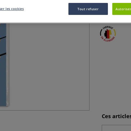
er les cookies
Tout refuser
Autoriser
Cette pochette es
Ces articl