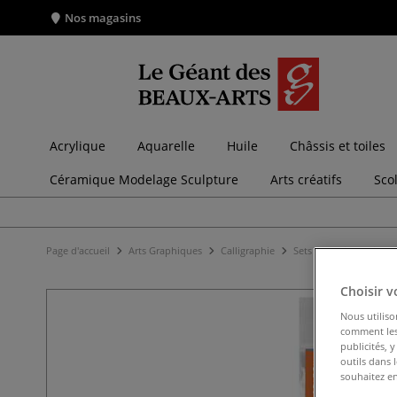
Nos magasins
Acrylique
Aquarelle
Huile
Châssis et toiles
Céramique Modelage Sculpture
Arts créatifs
Sco
Page d'accueil
Arts Graphiques
Calligraphie
Sets de calligraphie
Choisir v
Nous utiliso
comment les 
publicités, 
outils dans 
souhaitez en