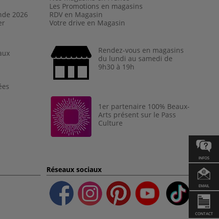
Les Promotions en magasins
nde 202
6
RDV en Magasin
er
Votre drive en Magasin
Rendez-vous en magasins
aux
du lundi au samedi de
9h30 à 19h
ées
1er partenaire 100% Beaux-
Arts présent sur le Pass
Culture
INFOS
Réseaux sociaux
EMAIL
CONTACT