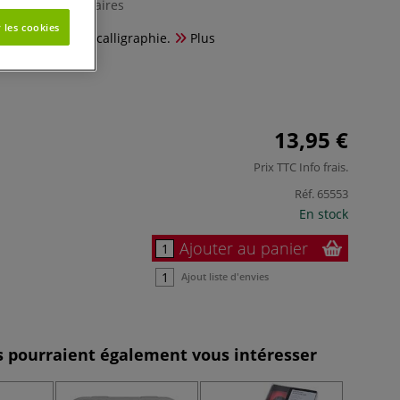
0 Commentaires
 les cookies
t idéale pour la calligraphie.
Plus
13,95 €
Prix TTC
Info frais
.
Réf.
65553
En stock
Ajouter au panier
Ajout liste d'envies
es pourraient également vous intéresser