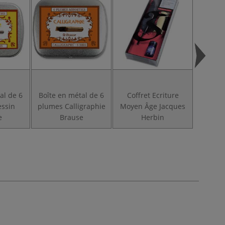
al de 6
Boîte en métal de 6
Coffret Ecriture
Coffr
ssin
plumes Calligraphie
Moyen Âge Jacques
Noi
e
Brause
Herbin