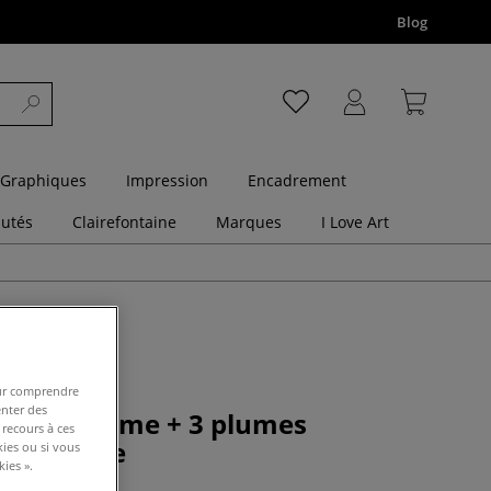
Blog
 Graphiques
Impression
Encadrement
utés
Clairefontaine
Marques
I Love Art
pour comprendre
enter des
 porte-plume + 3 plumes
 recours à ces
hie Brause
kies ou si vous
ies ».