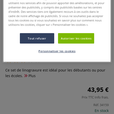
utilisent nos services afin de pouvoir apporter des améliorations, et pour
présenter des publicités, y compris des publicités basées sur les centres
d’intérêt. Des services tiers ont également recours à ces outils dans le
cadre de notre affichage de publicités. Si vous ne souhaitez pas accepter
tous les cookies ou si vous souhaitez en savoir plus sur comment nous
utilisons les cookies, cliquer sur « Personnaliser les cookies ».
Tout refuser
Autoriser les cookies
Kit de gravure
Personnaliser les cookies
2 Commentaires
Ce set de linogravure est idéal pour les débutants ou pour
les écoles.
Plus
43,95 €
Prix TTC
Info frais
.
Réf.
34159
En stock