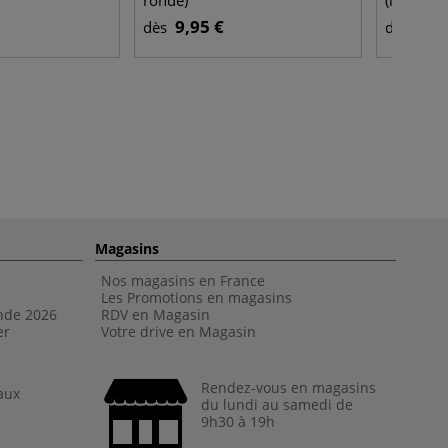
ronde)
(imitatio
9,95 €
9,4
dès
dès
Magasins
Nos magasins en France
Les Promotions en magasins
nde 202
6
RDV en Magasin
er
Votre drive en Magasin
Rendez-vous en magasins
aux
du lundi au samedi de
9h30 à 19h