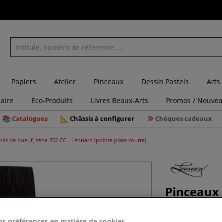
Papiers
Atelier
Pinceaux
Dessin Pastels
Arts
laire
Eco-Produits
Livres Beaux-Arts
Promos / Nouvea
Catalogues
Châssis à configurer
Chèques cadeaux
ils de boeuf, série 352 CC - Léonard (pointe plate courte)
Pinceaux 
Léonard (
os préférences en matière de cookies