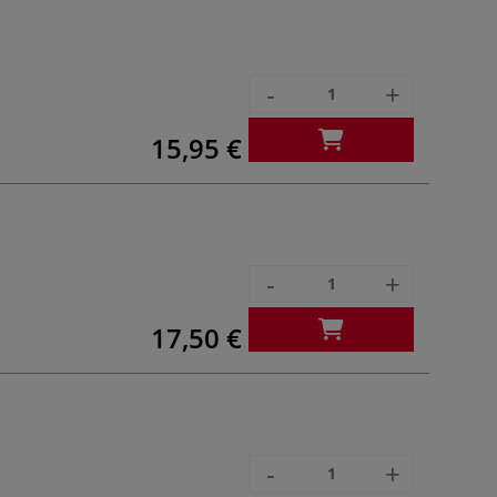
-
+
15,95 €
-
+
17,50 €
-
+