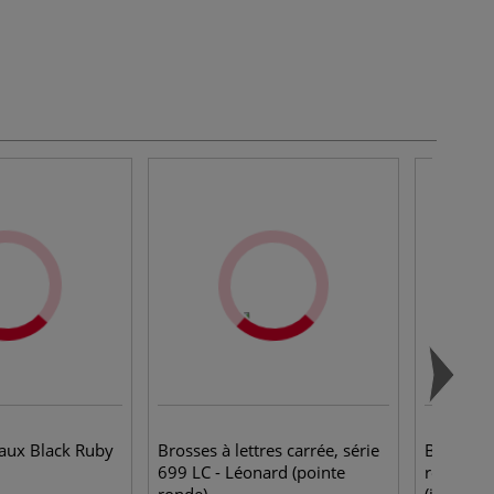
eaux Black Ruby
Brosses à lettres carrée, série
Brosse à 
699 LC - Léonard (pointe
ronde, s