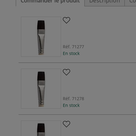
Commander le produit
Description
Co
Réf.
71277
En stock
Réf.
71278
En stock