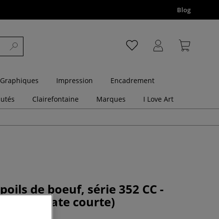
Blog
 Graphiques
Impression
Encadrement
utés
Clairefontaine
Marques
I Love Art
poils de boeuf, série 352 CC -
pointe plate courte)