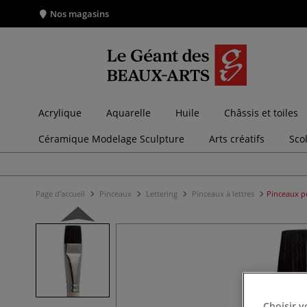
Nos magasins
Acrylique
Aquarelle
Huile
Châssis et toiles
Céramique Modelage Sculpture
Arts créatifs
Sco
Page d'accueil
Pinceaux
Lettering
Pinceaux à lettres
Pinceaux po
Choisir v