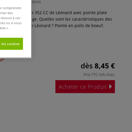
0 Commentaires
pour comprendre
ls de boeuf, série 352 CC de Léonard avec pointe plate
enter des
 recours à ces
its pour le lettrage. Quelles sont les caractéristiques des
kies ou si vous
s série 352 CC de Léonard ? Pointe en poils de boeuf.
ies ».
.
Plus
 les cookies
dès
8,45 €
Prix TTC
Info frais
.
Acheter ce Produit