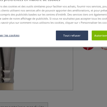
ns des cookies et des outils similaires pour faciliter vos achats, fournir nos services, 
Ces pinceaux poi
clients utilisent nos services afin de pouvoir apporter des améliorations, et pour prés
y compris des publicités basées sur les centres d’intérêt. Des services tiers ont également
courte sont parfa
le cadre de notre affichage de publicités. Si vous ne souhaitez pas accepter tous les coo
pinceaux à lettre
 savoir plus sur comment nous utilisons les cookies, cliquer sur « Personnaliser les cook
Virole aluminium
er les cookies
Tout refuser
Autoriser