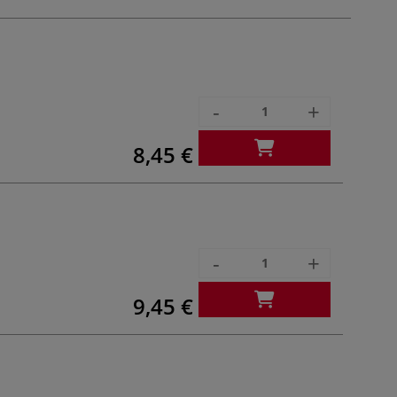
-
+
8,45 €
-
+
9,45 €