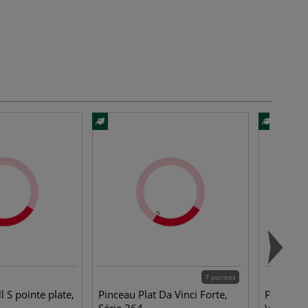
7 pointes
l S pointe plate,
Pinceau Plat Da Vinci Forte,
Pinceau 