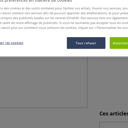
os préférences en matière de cookies
ns des cookies et des outils similaires pour faciliter vos achats, fournir nos services, 
Fibres synthétiq
clients utilisent nos services afin de pouvoir apporter des améliorations, et pour prés
y compris des publicités basées sur les centres d’intérêt. Des services tiers ont également
Fibres à la fois 
le cadre de notre affichage de publicités. Si vous ne souhaitez pas accepter tous les coo
l’aquarelle, la g
 savoir plus sur comment nous utilisons les cookies, cliquer sur « Personnaliser les cook
er les cookies
Tout refuser
Autoriser
Ces articl