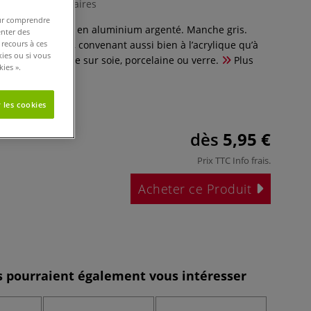
0 Commentaires
pour comprendre
ues grises. Virole en aluminium argenté. Manche gris.
enter des
 recours à ces
souples et fermes, convenant aussi bien à l’acrylique qu’à
kies ou si vous
ouache, la peinture sur soie, porcelaine ou verre.
Plus
ies ».
 les cookies
dès
5,95 €
Prix TTC
Info frais
.
Acheter ce Produit
es pourraient également vous intéresser