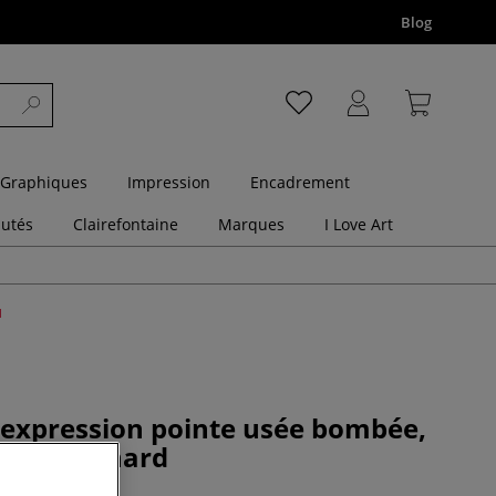
Blog
 Graphiques
Impression
Encadrement
utés
Clairefontaine
Marques
I Love Art
d
 expression pointe usée bombée,
B de Léonard