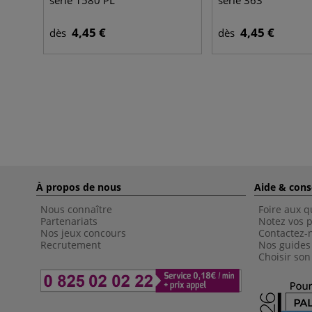
série 1580 PL
série 363
4,45 €
4,45 €
dès
dès
À propos de nous
Aide & cons
Nous connaître
Foire aux q
Partenariats
Notez vos p
Nos jeux concours
Contactez-
Recrutement
Nos guides
Choisir son