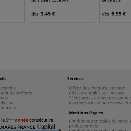
bombée I Love Art
série 879
3,45 €
6,95 €
dès
dès
eils
Services
uestions
Offrez des chèques cadeaux
roduits préférés
Châssis entoilés sur mesure
nous
Téléchargez un bon de comma
 d'achat
Inscrivez-vous à notre newslett
 pinceau
Mentions légales
Conditions générales de vente 
professionnels
Conditions générales de vent
e