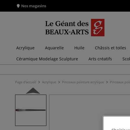
Nos magasins
Acrylique
Aquarelle
Huile
Châssis et toiles
Céramique Modelage Sculpture
Arts créatifs
Sco
Page d'accueil
Acrylique
Pinceaux peinture acrylique
Pinceaux poin