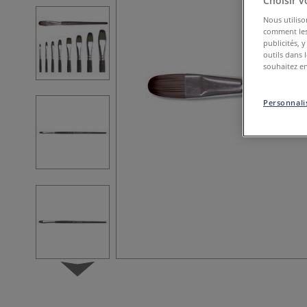
Choisir v
Nous utiliso
comment les 
publicités, 
outils dans 
souhaitez en
Personnalis