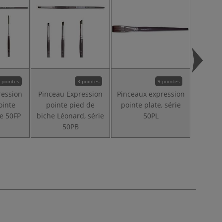
 pointes
3 pointes
9 pointes
ression
Pinceau Expression
Pinceaux expression
Pincea
ointe
pointe pied de
pointe plate, série
pointe
ie 50FP
biche Léonard, série
50PL
50PB