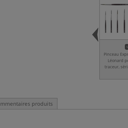
5
Pinceau Exp
Léonard p
traceur, sér
mmentaires produits