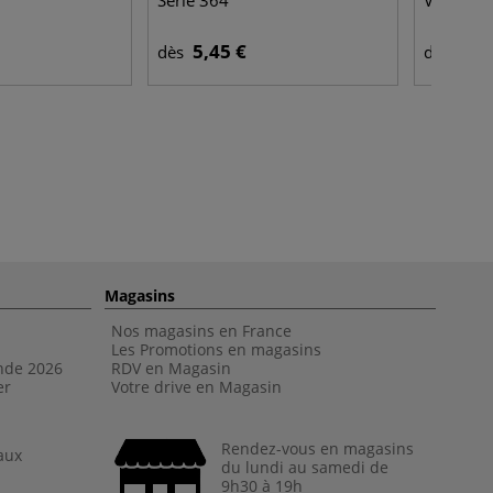
Série 364
Vinci For
5,45 €
7,9
dès
dès
Magasins
Nos magasins en France
Les Promotions en magasins
nde 202
6
RDV en Magasin
er
Votre drive en Magasin
Rendez-vous en magasins
aux
du lundi au samedi de
9h30 à 19h