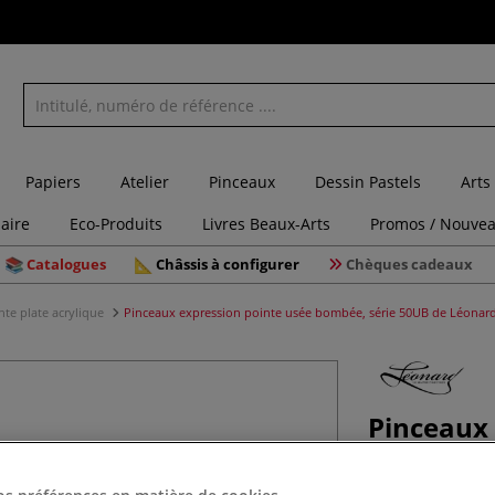
Papiers
Atelier
Pinceaux
Dessin Pastels
Arts
laire
Eco-Produits
Livres Beaux-Arts
Promos / Nouvea
Catalogues
Châssis à configurer
Chèques cadeaux
te plate acrylique
Pinceaux expression pointe usée bombée, série 50UB de Léonar
Pinceaux
série 50U