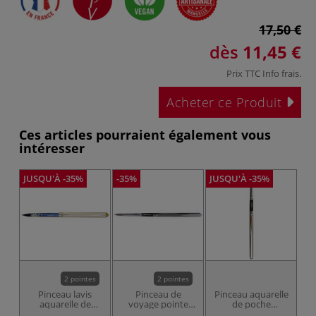
17,50 €
dès
11,45 €
Prix TTC
Info frais
.
Acheter ce Produit
Ces articles pourraient également vous
intéresser
JUSQU'À -35%
-35%
JUSQU'À -35%
2 pointes
2 pointes
Pinceau lavis
Pinceau de
Pinceau aquarelle
Pi
aquarelle de
voyage pointe
de poche
d
poche outremer,
ronde, série
aquarellys série
Ko