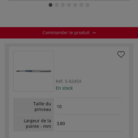
série 2075RO
1035RO - Léonard
835RO pointe
Léonard
ronde Léonard
Commander le produit
Réf.
5-65459
En stock
Taille du
10
pinceau
Largeur de la
3,80
pointe - mm