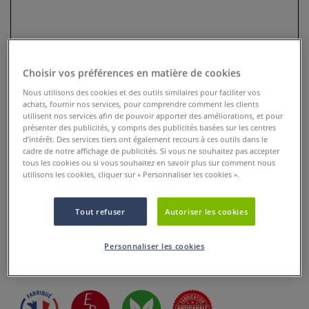
Choisir vos préférences en matière de cookies
Nous utilisons des cookies et des outils similaires pour faciliter vos
achats, fournir nos services, pour comprendre comment les clients
utilisent nos services afin de pouvoir apporter des améliorations, et pour
présenter des publicités, y compris des publicités basées sur les centres
d’intérêt. Des services tiers ont également recours à ces outils dans le
cadre de notre affichage de publicités. Si vous ne souhaitez pas accepter
tous les cookies ou si vous souhaitez en savoir plus sur comment nous
Pinceau aquarelle de poche
utilisons les cookies, cliquer sur « Personnaliser les cookies ».
outremer série 2035RO Léonard
Tout refuser
Autoriser les cookies
0 Commentaires
Le pinceau aquarelle de poche outremer série 2035RO est
Personnaliser les cookies
idéal pour l'aquarelle.
Plus