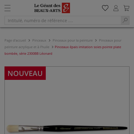
Page d'accueil
Pinceaux
Pinceaux pour la peinture
Pinceaux pour
peinture acrylique et à l'huile
Pinceaux épais imitation soies pointe plate
bombée, série 2300BB Léonard
NOUVEAU