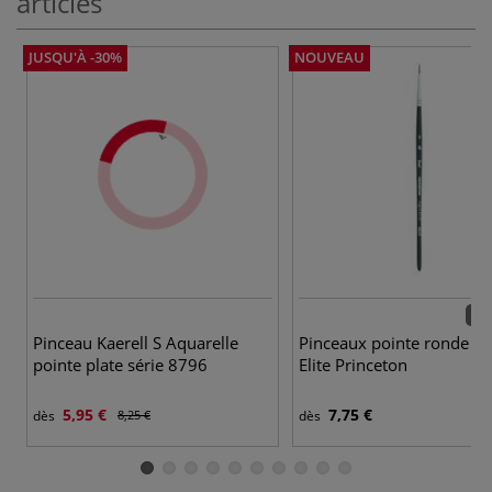
articles
JUSQU'À -30%
NOUVEAU
11 
Pinceau Kaerell S Aquarelle
Pinceaux pointe ronde A
pointe plate série 8796
Elite Princeton
5,95 €
7,75 €
dès
8,25 €
dès