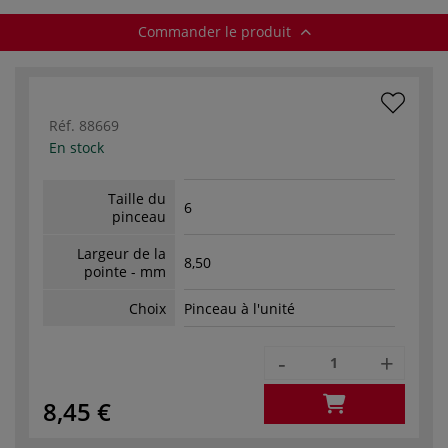
Commander le produit
Réf.
88669
En stock
Taille du
6
pinceau
Largeur de la
8,50
pointe - mm
Choix
Pinceau à l'unité
-
+
8,45 €