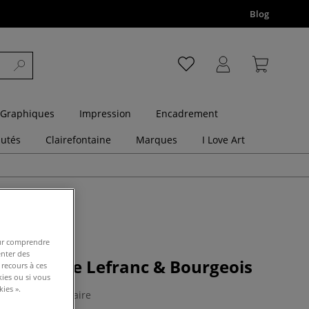
Blog
 Graphiques
Impression
Encadrement
utés
Clairefontaine
Marques
I Love Art
pour comprendre
enter des
ur liquide Lefranc & Bourgeois
 recours à ces
kies ou si vous
ies ».
1 Commentaire