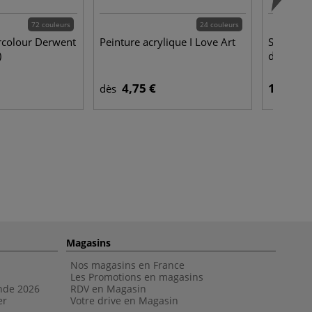
72 couleurs
24 couleurs
rcolour Derwent
Peinture acrylique I Love Art
Starter S
)
d'acryliq
4,75 €
18,95 €
dès
Magasins
Nos magasins en France
Les Promotions en magasins
nde 202
6
RDV en Magasin
er
Votre drive en Magasin