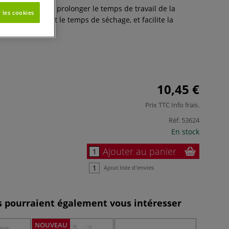
quide permet de prolonger le temps de travail de la
 les cookies
, en augmentant le temps de séchage, et facilite la
ités.
Plus
10,45 €
Prix TTC
Info frais
.
Réf.
53624
En stock
Ajouter au panier
Ajout liste d'envies
es pourraient également vous intéresser
NOUVEAU