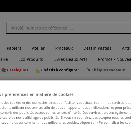
Papiers
Atelier
Pinceaux
Dessin Pastels
Arts
laire
Eco-Produits
Livres Beaux-Arts
Promos / Nouvea
Catalogues
Châssis à configurer
Chèques cadeaux
yliques
Retardateur liquide Lefranc & Bourgeois
os préférences en matière de cookies
ns des cookies et des outils similaires pour faciliter vos achats, fournir nos services, 
clients utilisent nos services afin de pouvoir apporter des améliorations, et pour prés
Retardate
y compris des publicités basées sur les centres d’intérêt. Des services tiers ont également
le cadre de notre affichage de publicités. Si vous ne souhaitez pas accepter tous les coo
 savoir plus sur comment nous utilisons les cookies, cliquer sur « Personnaliser les cook