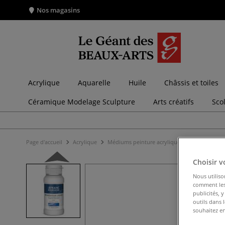
Nos magasins
Acrylique
Aquarelle
Huile
Châssis et toiles
Céramique Modelage Sculpture
Arts créatifs
Sco
Page d'accueil
Acrylique
Médiums peinture acrylique
Médiums acr
Choisir v
Nous utiliso
comment les 
publicités, 
outils dans 
souhaitez en