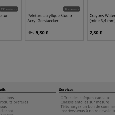
190 couleurs
32 couleurs
elton
Peinture acrylique Studio
Crayons Wate
Acryl Gerstaecker
(mine 3,4 mm
5,30 €
2,80 €
dès
eils
Services
uestions
Offrez des chèques cadeaux
roduits préférés
Châssis entoilés sur mesure
nous
Téléchargez un bon de comma
 d'achat
Inscrivez-vous à notre newslett