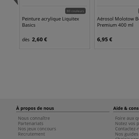
80 couleurs
Peinture acrylique Liquitex
Aérosol Molotow B
Basics
Premium 400 ml
2,60 €
6,95 €
dès
À propos de nous
Aide & cons
Nous connaître
Foire aux q
Partenariats
Notez vos p
Nos jeux concours
Contactez-
Recrutement
Nos guides