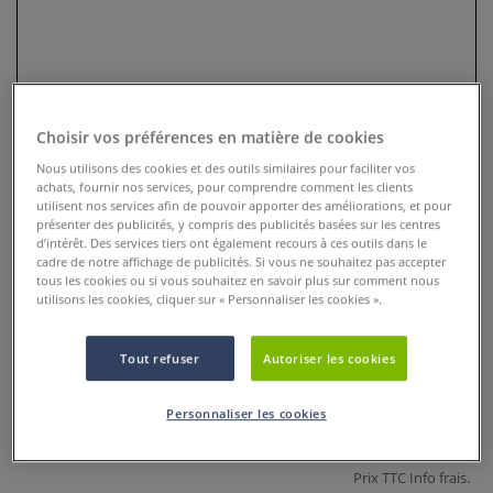
Choisir vos préférences en matière de cookies
Nous utilisons des cookies et des outils similaires pour faciliter vos
achats, fournir nos services, pour comprendre comment les clients
utilisent nos services afin de pouvoir apporter des améliorations, et pour
présenter des publicités, y compris des publicités basées sur les centres
d’intérêt. Des services tiers ont également recours à ces outils dans le
cadre de notre affichage de publicités. Si vous ne souhaitez pas accepter
Pinceaux à réservoir I Love Art
tous les cookies ou si vous souhaitez en savoir plus sur comment nous
utilisons les cookies, cliquer sur « Personnaliser les cookies ».
0 Commentaires
Tout refuser
Autoriser les cookies
La plus large palette de pinceaux rechargeable. Pratique,
facile à transporter en extérieur.
Plus
Personnaliser les cookies
5,45 €
Prix TTC
Info frais
.