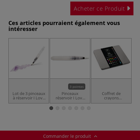
Acheter ce Produit
Ces articles pourraient également vous
intéresser
3 pointes
Lot de 3 pinceaux
Pinceaux
Coffret de
C
à réservoir I Love
réservoir I Love
crayons
a
Art
Art
aquarellables I
Love Art
Commander le produit