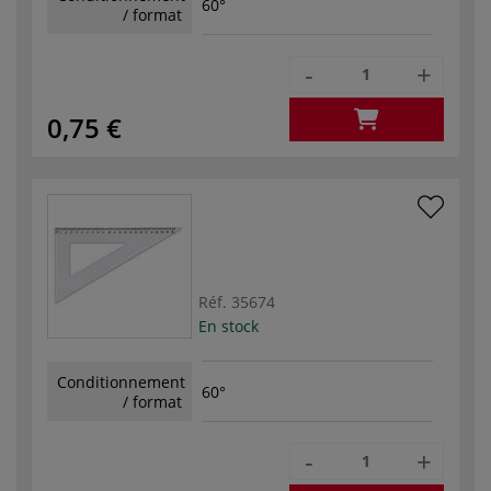
60°
/ format
-
+
0,75 €
Réf.
35674
En stock
Conditionnement
60°
/ format
-
+