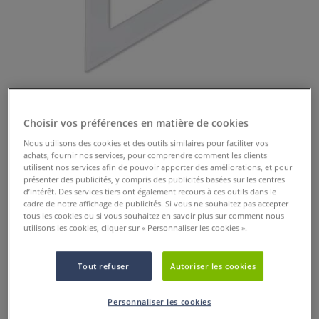
Choisir vos préférences en matière de cookies
Nous utilisons des cookies et des outils similaires pour faciliter vos
achats, fournir nos services, pour comprendre comment les clients
utilisent nos services afin de pouvoir apporter des améliorations, et pour
Equerre
présenter des publicités, y compris des publicités basées sur les centres
d’intérêt. Des services tiers ont également recours à ces outils dans le
cadre de notre affichage de publicités. Si vous ne souhaitez pas accepter
2 Commentaires
tous les cookies ou si vous souhaitez en savoir plus sur comment nous
utilisons les cookies, cliquer sur « Personnaliser les cookies ».
Cette équerre est un outil idéal pour les écoles mais aussi
dans le milieu professionnel.
Plus
Tout refuser
Autoriser les cookies
dès
0,75 €
Personnaliser les cookies
Prix TTC
Info frais
.