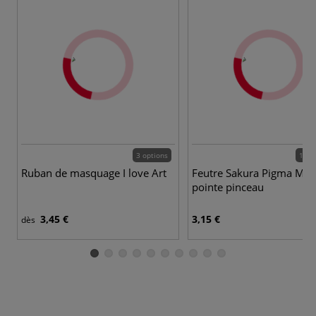
3 options
11 c
Ruban de masquage I love Art
Feutre Sakura Pigma Mic
pointe pinceau
3,45 €
3,15 €
dès