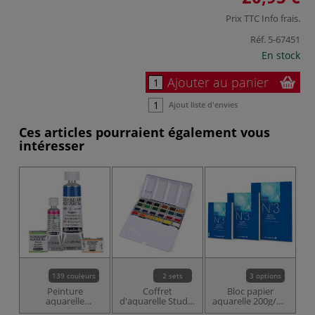
Prix TTC
Info frais
.
Réf.
5-67451
En stock
Ajouter au panier
Ajout liste d'envies
Ces articles pourraient également vous
intéresser
139 couleurs
2 sets
3 options
Peinture
Coffret
Bloc papier
P
aquarelle
d'aquarelle Studio
aquarelle 200g/m²
Horadam de
Gerstaecker
N°3 Gerstaecker