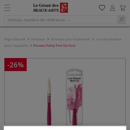
Page d'accueil
Pinceaux
Pinceaux pour la peinture
Lots de pinceaux
pour l'aquarelle
Pinceau Pretty Pink Da Vinci
-26%