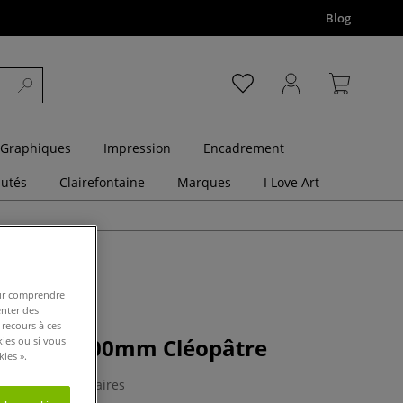
Blog
 Graphiques
Impression
Encadrement
utés
Clairefontaine
Marques
I Love Art
pour comprendre
enter des
 recours à ces
mousse 100mm Cléopâtre
kies ou si vous
ies ».
0 Commentaires