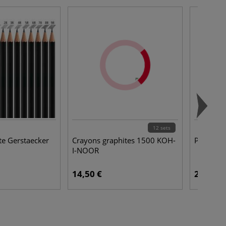
12 sets
te Gerstaecker
Crayons graphites 1500 KOH-
Poudre d
I-NOOR
14,50 €
23,95 €