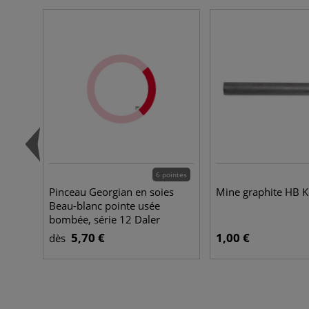
6 pointes
Pinceau Georgian en soies
Mine graphite HB K
Beau-blanc pointe usée
bombée, série 12 Daler
Rowney
5,70 €
1,00 €
dès