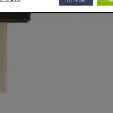
er les cookies
Tout refuser
Autoriser
Le pinceau mouss
l'application de