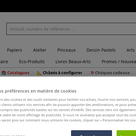
Papiers
Atelier
Pinceaux
Dessin Pastels
Arts
laire
Eco-Produits
Livres Beaux-Arts
Promos / Nouvea
Catalogues
Châssis à configurer
Chèques cadeaux
nceau mousse 100mm Cléopâtre
os préférences en matière de cookies
ns des cookies et des outils similaires pour faciliter vos achats, fournir nos services, 
clients utilisent nos services afin de pouvoir apporter des améliorations, et pour prés
y compris des publicités basées sur les centres d’intérêt. Des services tiers ont également
Pinceau 
le cadre de notre affichage de publicités. Si vous ne souhaitez pas accepter tous les coo
 savoir plus sur comment nous utilisons les cookies, cliquer sur « Personnaliser les cook