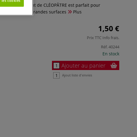
 les cookies
e très absorbant de CLÉOPÂTRE est parfait pour
 peinture sur de grandes surfaces
Plus
1,50 €
Prix TTC
Info frais
.
Réf.
40244
En stock
Ajouter au panier
Ajout liste d'envies