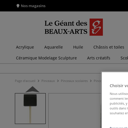
Nos magasins
Acrylique
Aquarelle
Huile
Châssis et toiles
Céramique Modelage Sculpture
Arts créatifs
Sco
Page d'accueil
Pinceaux
Pinceaux scolaires
Pinceaux mousse
Pi
Choisir v
Nous utiliso
comment les 
publicités, 
outils dans 
souhaitez en