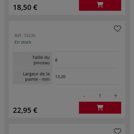
18,50 €
Réf.
74235
En stock
Taille du
8
pinceau
Largeur de la
13,20
pointe - mm
-
+
22,95 €