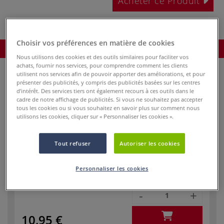
Acheter ce Produit
Choisir vos préférences en matière de cookies
Commander le produit
Nous utilisons des cookies et des outils similaires pour faciliter vos
achats, fournir nos services, pour comprendre comment les clients
utilisent nos services afin de pouvoir apporter des améliorations, et pour
présenter des publicités, y compris des publicités basées sur les centres
d’intérêt. Des services tiers ont également recours à ces outils dans le
Réf.
74230
cadre de notre affichage de publicités. Si vous ne souhaitez pas accepter
En stock
tous les cookies ou si vous souhaitez en savoir plus sur comment nous
utilisons les cookies, cliquer sur « Personnaliser les cookies ».
Taille du
2/0
pinceau
Tout refuser
Autoriser les cookies
Largeur de la
3,80
pointe - mm
Personnaliser les cookies
-
+
10,95 €