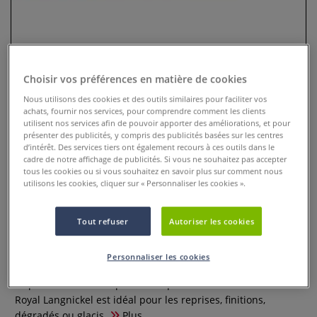
Choisir vos préférences en matière de cookies
Nous utilisons des cookies et des outils similaires pour faciliter vos
achats, fournir nos services, pour comprendre comment les clients
utilisent nos services afin de pouvoir apporter des améliorations, et pour
présenter des publicités, y compris des publicités basées sur les centres
d’intérêt. Des services tiers ont également recours à ces outils dans le
cadre de notre affichage de publicités. Si vous ne souhaitez pas accepter
tous les cookies ou si vous souhaitez en savoir plus sur comment nous
utilisons les cookies, cliquer sur « Personnaliser les cookies ».
Pinceau Elitre Pro pointe lanque
de chat série 96170 Royal
Tout refuser
Autoriser les cookies
Langnickel
Personnaliser les cookies
0 Commentaires
Le pinceau Elitre Pro pointe lanque de chat série 96170
Royal Langnickel est idéal pour les reprises, finitions,
dégradés ou glacis.
Plus