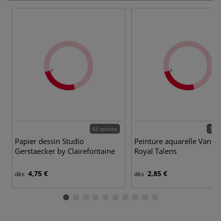
43 options
72 c
Papier dessin Studio
Peinture aquarelle Van G
Gerstaecker by Clairefontaine
Royal Talens
4,75 €
2,85 €
dès
dès