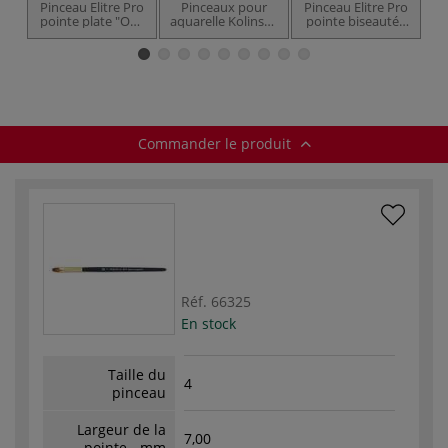
Pinceau Elitre Pro
Pinceaux pour
Pinceau Elitre Pro
B
pointe plate "One
aquarelle Kolinsky
pointe biseautée
stroke" série
Elite Pro série
série R96160
R96076 Royal
R96085 Royal &
Royal Langnickel
Langnickel
Langnickel
Commander le produit
Réf.
66325
En stock
Taille du
4
pinceau
Largeur de la
7,00
pointe - mm