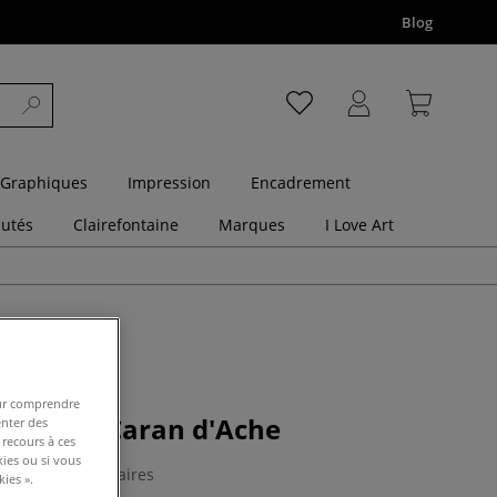
Blog
 Graphiques
Impression
Encadrement
utés
Clairefontaine
Marques
I Love Art
pour comprendre
blenders Caran d'Ache
enter des
 recours à ces
kies ou si vous
0 Commentaires
ies ».