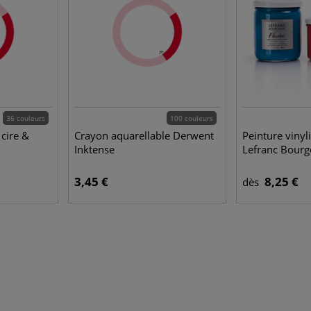
36 couleurs
100 couleurs
cire &
Crayon aquarellable Derwent
Peinture vinyl
Inktense
Lefranc Bourg
3,45 €
8,25 €
dès