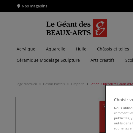
Nos magasins
Acrylique
Aquarelle
Huile
Châssis et toiles
Céramique Modelage Sculpture
Arts créatifs
Sco
Page d'accueil
Dessin Pastels
Graphite
Lot de 2 blenders Caran d'A
Choisir v
Nous utiliso
comment les 
publicités, 
outils dans 
souhaitez en