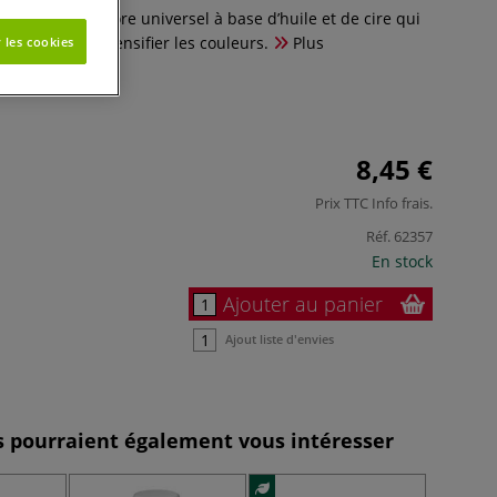
, médium incolore universel à base d’huile et de cire qui
 mélanger et intensifier les couleurs.
Plus
 les cookies
8,45 €
Prix TTC
Info frais
.
Réf.
62357
En stock
Ajouter au panier
Ajout liste d'envies
es pourraient également vous intéresser