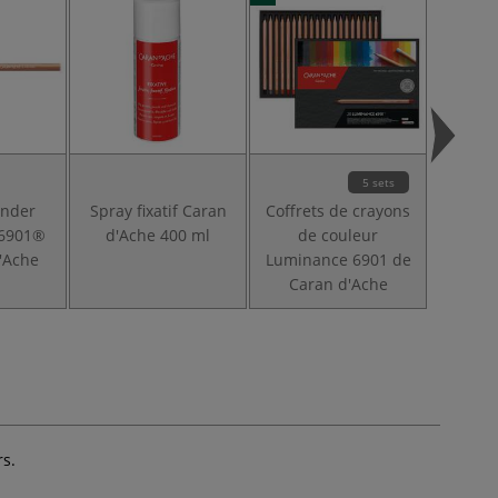
5 sets
ender
Spray fixatif Caran
Coffrets de crayons
Coffre
 6901®
d'Ache 400 ml
de couleur
Museu
'Ache
Luminance 6901 de
Caran d'Ache
rs.