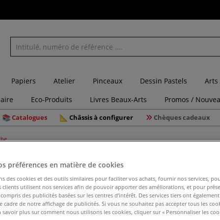
Papiers
Atelier
Pinceaux
Dessin Pastels
Arts
laire
Eco-Produits
Livres Beaux-Arts
Promos / Nouvea
Catalogues
Châssis à configurer
Chèques cadeaux
che
os préférences en matière de cookies
ns des cookies et des outils similaires pour faciliter vos achats, fournir nos services, 
Lot de 2 
clients utilisent nos services afin de pouvoir apporter des améliorations, et pour prés
y compris des publicités basées sur les centres d’intérêt. Des services tiers ont également
le cadre de notre affichage de publicités. Si vous ne souhaitez pas accepter tous les coo
 savoir plus sur comment nous utilisons les cookies, cliquer sur « Personnaliser les cook