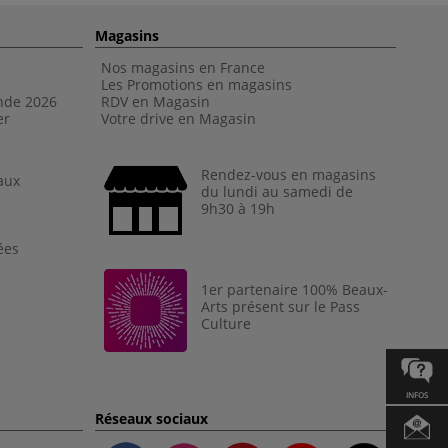
Magasins
Nos magasins en France
Les Promotions en magasins
nde 202
6
RDV en Magasin
er
Votre drive en Magasin
Rendez-vous en magasins
aux
du lundi au samedi de
9h30 à 19h
ées
1er partenaire 100% Beaux-
Arts présent sur le Pass
Culture
INFOS
Réseaux sociaux