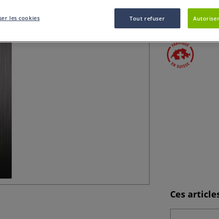
Lot de 2 blenders
er les cookies
permet d’unifier,
Tout refuser
Autoriser
Ces articl