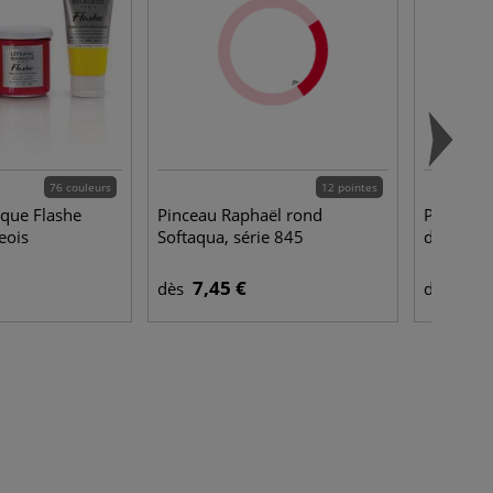
76 couleurs
12 pointes
ique Flashe
Pinceau Raphaël rond
Peinture
eois
Softaqua, série 845
de Royal
7,45 €
1,9
dès
dès