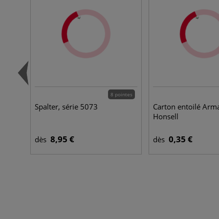
8 pointes
Spalter, série 5073
Carton entoilé Arm
Honsell
8,95 €
0,35 €
dès
dès