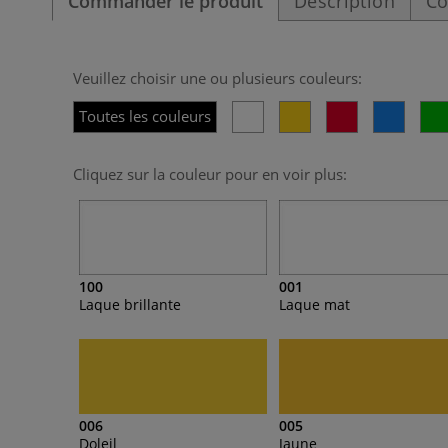
Commander le produit
Description
Co
Veuillez choisir une ou plusieurs couleurs:
Toutes les couleurs
Cliquez sur la couleur pour en voir plus:
100
001
Laque brillante
Laque mat
006
005
Doleil
Jaune