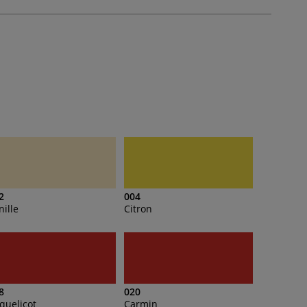
2
004
nille
Citron
8
020
quelicot
Carmin