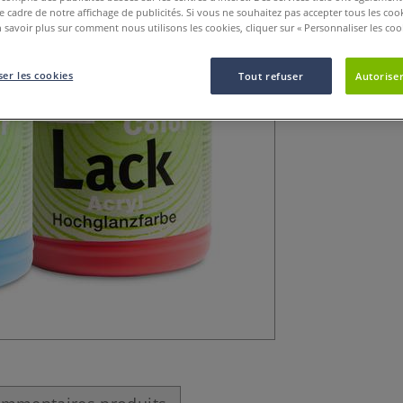
le cadre de notre affichage de publicités. Si vous ne souhaitez pas accepter tous les coo
Cette couleur acr
 savoir plus sur comment nous utilisons les cookies, cliquer sur « Personnaliser les cook
contient aucun so
ateliers d’art-thé
er les cookies
Tout refuser
Autoriser