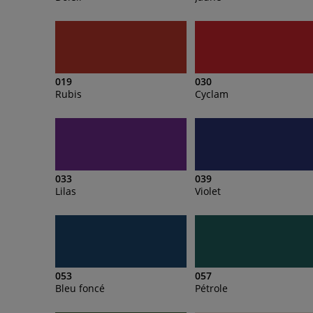
019
030
Rubis
Cyclam
033
039
Lilas
Violet
053
057
Bleu foncé
Pétrole