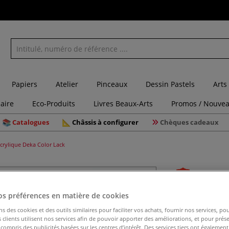
Papiers
Atelier
Pinceaux
Dessin Pastels
Arts
laire
Eco-Produits
Livres Beaux-Arts
Promos / Nouvea
Catalogues
Châssis à configurer
Chèques cadeaux
crylique Deka Color Lack
Peinture 
os préférences en matière de cookies
ns des cookies et des outils similaires pour faciliter vos achats, fournir nos services, 
clients utilisent nos services afin de pouvoir apporter des améliorations, et pour prés
y compris des publicités basées sur les centres d’intérêt. Des services tiers ont également