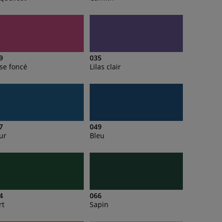
9
035
se foncé
Lilas clair
7
049
ur
Bleu
4
066
rt
Sapin