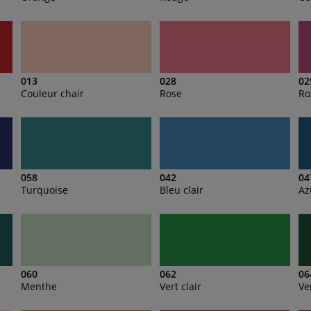
013
028
02
Couleur chair
Rose
Ro
058
042
04
Turquoise
Bleu clair
Az
060
062
06
Menthe
Vert clair
Ve