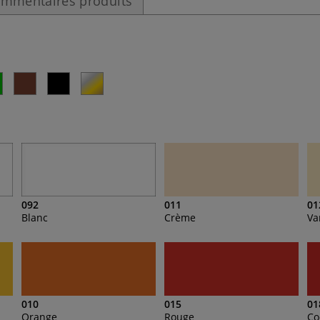
mmentaires produits
092
011
01
Blanc
Crème
Va
010
015
01
Orange
Rouge
Co