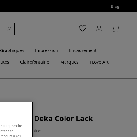
Blog
 Graphiques
Impression
Encadrement
utés
Clairefontaine
Marques
I Love Art
acrylique Deka Color Lack
pour comprendre
0 Commentaires
enter des
 recours à ces