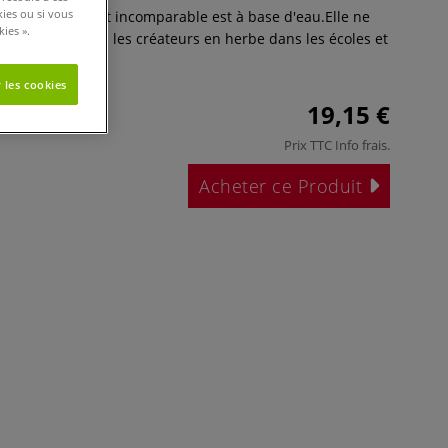
kies ou si vous
ylique d'un éclat incomparable est à base d'eau.Elle ne
ies ».
lvant.Elle ravira les créateurs en herbe dans les écoles et
rapie.
Plus
 les cookies
19,15 €
Prix TTC
Info frais
.
Acheter ce Produit