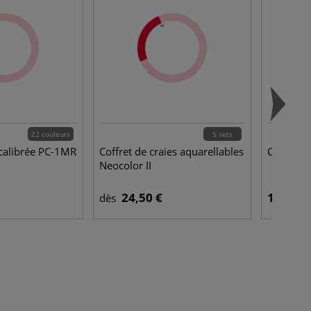
22 couleurs
5 sets
 calibrée PC-1MR
Coffret de craies aquarellables
Colour sh
Neocolor II
24,50 €
14,45 €
dès