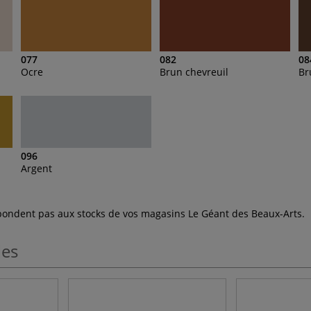
077
082
08
Ocre
Brun chevreuil
Br
096
Argent
espondent pas aux stocks de vos magasins Le Géant des Beaux-Arts.
les