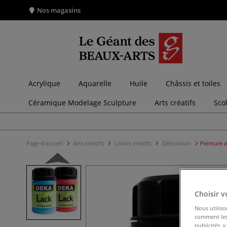
Nos magasins
Acrylique
Aquarelle
Huile
Châssis et toiles
Céramique Modelage Sculpture
Arts créatifs
Sco
Page d'accueil
Arts créatifs
Loisirs créatifs
Décoration
Peinture a
Choisir v
Nous utiliso
comment les 
publicités, 