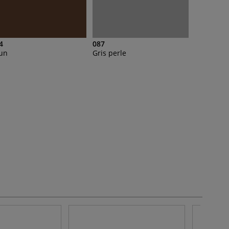
4
087
un
Gris perle