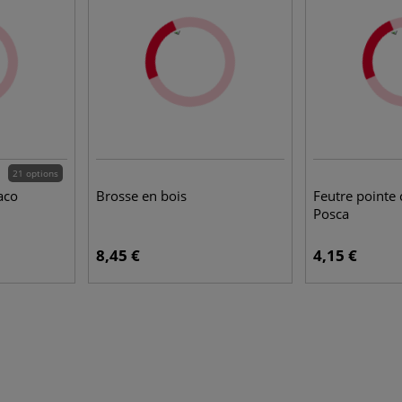
21 options
aco
Brosse en bois
Feutre pointe
Posca
8,45 €
4,15 €