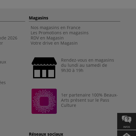
Magasins
Nos magasins en France
Les Promotions en magasins
nde 202
6
RDV en Magasin
er
Votre drive en Magasin
Rendez-vous en magasins
aux
du lundi au samedi de
9h30 à 19h
ées
1er partenaire 100% Beaux-
Arts présent sur le Pass
Culture
INFOS
Réseaux sociaux