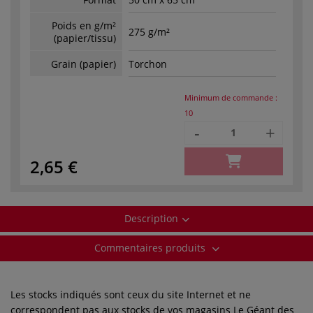
Poids en g/m²
275 g/m²
(papier/tissu)
Grain (papier)
Torchon
Minimum de commande :
10
-
+
2,65 €
Description
Commentaires produits
Les stocks indiqués sont ceux du site Internet et ne
correspondent pas aux stocks de vos magasins Le Géant des