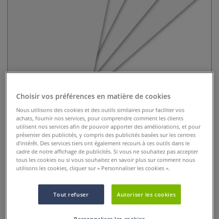
Papier Moulin du Coq - Le Noir
Choisir vos préférences en matière de cookies
Nous utilisons des cookies et des outils similaires pour faciliter vos
0 Commentaires
achats, fournir nos services, pour comprendre comment les clients
utilisent nos services afin de pouvoir apporter des améliorations, et pour
Papetier depuis 1584, Moulin du Coq est l´un des derniers
présenter des publicités, y compris des publicités basées sur les centres
d’intérêt. Des services tiers ont également recours à ces outils dans le
fabricants traditionnels de papiers Beaux-Arts, ses papiers
cadre de notre affichage de publicités. Si vous ne souhaitez pas accepter
sont confectionnés avec le plus grand soin par des maîtres-
tous les cookies ou si vous souhaitez en savoir plus sur comment nous
papetiers afin de répondre aux attentes des artistes les plus
utilisons les cookies, cliquer sur « Personnaliser les cookies ».
exigeants.
Plus
Tout refuser
Autoriser les cookies
dès
2,65 €
Prix TTC
Info frais
.
Personnaliser les cookies