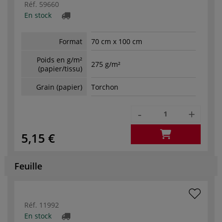
Réf.
59660
En stock
Format
70 cm x 100 cm
Poids en g/m²
275 g/m²
(papier/tissu)
Grain (papier)
Torchon
-
+
5,15 €
Feuille
Réf.
11992
En stock