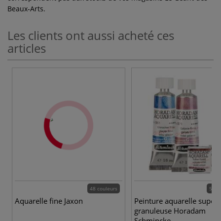
Beaux-Arts.
Les clients ont aussi acheté ces
articles
48 couleurs
50 c
Aquarelle fine Jaxon
Peinture aquarelle super
granuleuse Horadam
Schmincke