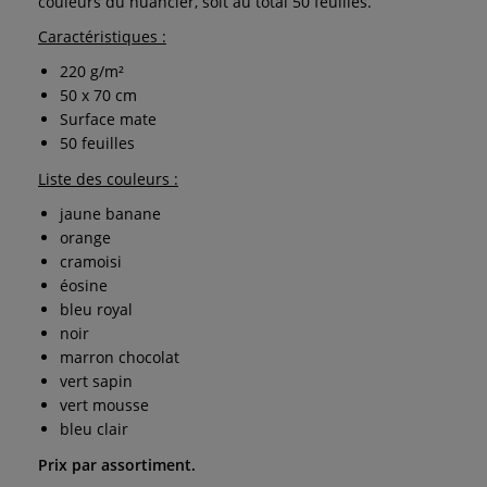
couleurs du nuancier, soit au total 50 feuilles.
Caractéristiques :
220 g/m²
50 x 70 cm
Surface mate
50 feuilles
Liste des couleurs :
jaune banane
orange
cramoisi
éosine
bleu royal
noir
marron chocolat
vert sapin
vert mousse
bleu clair
Prix par assortiment.