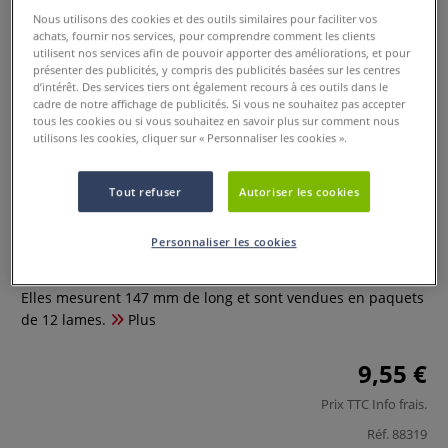
Nous utilisons des cookies et des outils similaires pour faciliter vos
achats, fournir nos services, pour comprendre comment les clients
utilisent nos services afin de pouvoir apporter des améliorations, et pour
présenter des publicités, y compris des publicités basées sur les centres
d’intérêt. Des services tiers ont également recours à ces outils dans le
cadre de notre affichage de publicités. Si vous ne souhaitez pas accepter
tous les cookies ou si vous souhaitez en savoir plus sur comment nous
utilisons les cookies, cliquer sur « Personnaliser les cookies ».
Lames pour bois et corne
Tout refuser
Autoriser les cookies
0 Commentaires
Personnaliser les cookies
Ces lames conviennent pour la découpe de bois et de corne.
Elles mesurent 147 mm de long et sont vendues en paquets
de 12 lames.
Plus
9,55 €
Prix TTC
Info frais
.
Réf.
88319