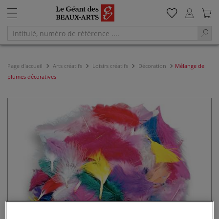
Page d'accueil
Arts créatifs
Loisirs créatifs
Décoration
Mélange de
plumes décoratives