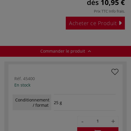
dès
10,95 €
Prix TTC
Info frais
.
Acheter ce Produit
Commander le produit
Réf.
45400
En stock
Conditionnement
25 g
/ format
-
+