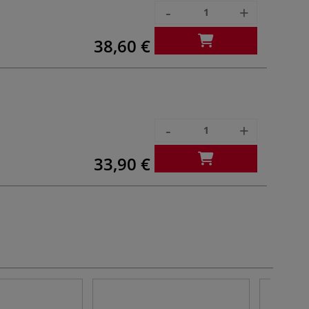
-
+
38,60 €
-
+
33,90 €