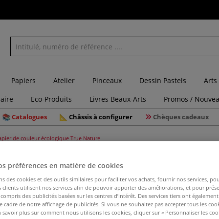
Papiers
Atelier
Pinceaux
Dessin Pastels
Arts
laire
Eco-Produits
Livres Beaux-Arts
Promos / Nouvea
Catalogues
Châssis à configurer
Chèques cadeaux
apier de couleur écologique True Nature
os préférences en matière de cookies
Papier de
ns des cookies et des outils similaires pour faciliter vos achats, fournir nos services, 
clients utilisent nos services afin de pouvoir apporter des améliorations, et pour prés
y compris des publicités basées sur les centres d’intérêt. Des services tiers ont également
le cadre de notre affichage de publicités. Si vous ne souhaitez pas accepter tous les coo
Le papier est no
 savoir plus sur comment nous utilisons les cookies, cliquer sur « Personnaliser les cook