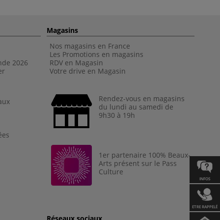
Magasins
Nos magasins en France
Les Promotions en magasins
nde 202
6
RDV en Magasin
er
Votre drive en Magasin
Rendez-vous en magasins
aux
du lundi au samedi de
9h30 à 19h
ées
1er partenaire 100% Beaux-
Arts présent sur le Pass
Culture
INFOS
ETRE RAPPELÉ
Réseaux sociaux