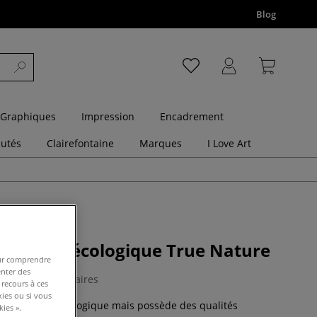
Blog
 Graphiques
Impression
Encadrement
utés
Clairefontaine
Marques
I Love Art
 couleur écologique True Nature
pour comprendre
enter des
0 Commentaires
 recours à ces
kies ou si vous
n seulement écologique mais possède des qualités
ies ».