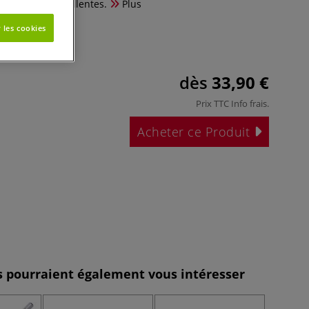
'utilisation excellentes.
Plus
 les cookies
dès
33,90 €
Prix TTC
Info frais
.
Acheter ce Produit
es pourraient également vous intéresser