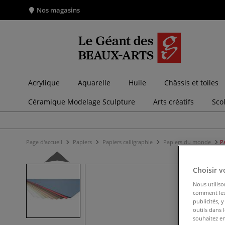
Nos magasins
Acrylique
Aquarelle
Huile
Châssis et toiles
Céramique Modelage Sculpture
Arts créatifs
Sco
Page d'accueil
Papiers
Papiers calligraphie
Papiers du monde
P
Choisir v
Nous utiliso
comment les 
publicités, 
outils dans 
souhaitez en