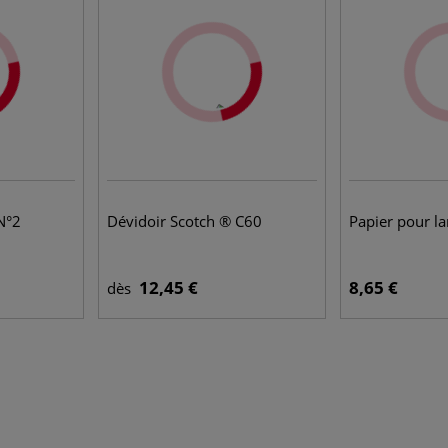
N°2
Dévidoir Scotch ® C60
Papier pour l
12,45 €
8,65 €
dès