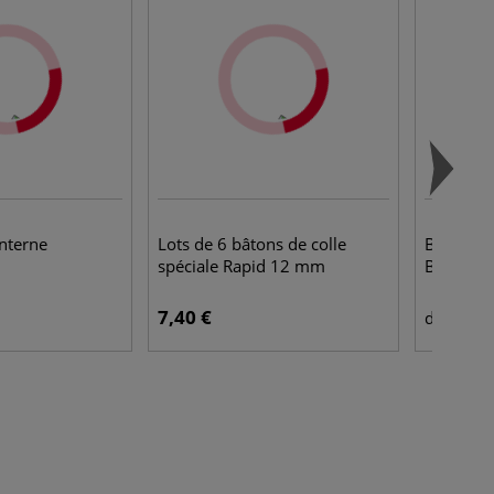
anterne
Lots de 6 bâtons de colle
Bloc de 
spéciale Rapid 12 mm
Black (3
7,40 €
11,
dès