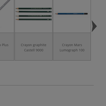
p Plus
Crayon graphite
Crayon Mars
Gomme 
Castell 9000
Lumograph 100
S