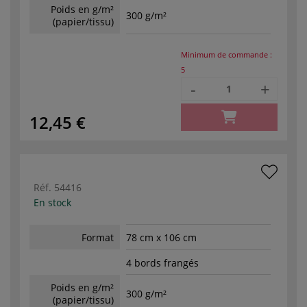
Poids en g/m²
300 g/m²
(papier/tissu)
Minimum de commande :
5
-
+
12,45 €
Réf.
54416
En stock
Format
78 cm x 106 cm
4 bords frangés
Poids en g/m²
300 g/m²
(papier/tissu)