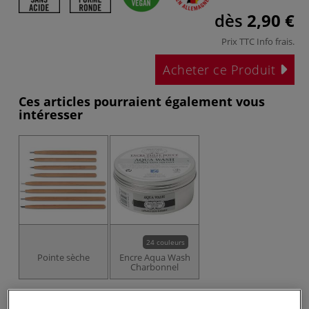
dès
2,90 €
Prix TTC
Info frais
.
Acheter ce Produit
Ces articles pourraient également vous
intéresser
24 couleurs
Pointe sèche
Encre Aqua Wash
Charbonnel