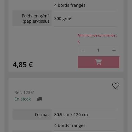
4 bords frangés
Poids en g/m²
300 g/m²
(papier/tissu)
Minimum de commande :
5
-
+
4,85 €
Réf.
12361
En stock
Format
80,5 cm x 120 cm
4 bords frangés