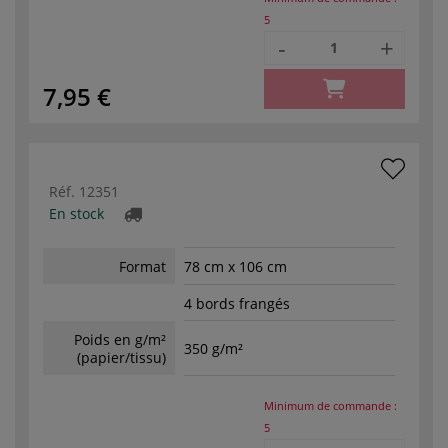
5
-
+
7,95 €
Réf.
12351
En stock
Format
78 cm x 106 cm
4 bords frangés
Poids en g/m²
350 g/m²
(papier/tissu)
Minimum de commande :
5