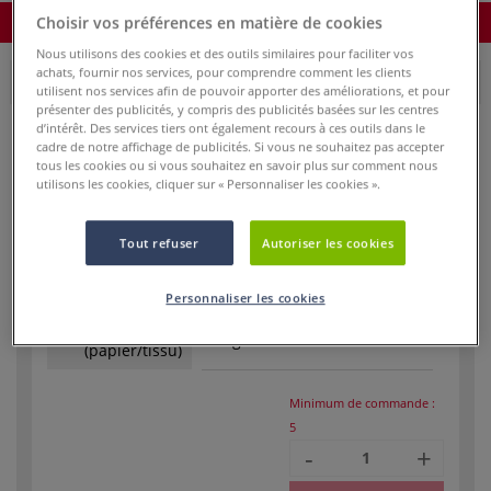
Commander le produit
Choisir vos préférences en matière de cookies
Nous utilisons des cookies et des outils similaires pour faciliter vos
achats, fournir nos services, pour comprendre comment les clients
150 g/m²
utilisent nos services afin de pouvoir apporter des améliorations, et pour
présenter des publicités, y compris des publicités basées sur les centres
d’intérêt. Des services tiers ont également recours à ces outils dans le
cadre de notre affichage de publicités. Si vous ne souhaitez pas accepter
tous les cookies ou si vous souhaitez en savoir plus sur comment nous
Réf.
12120
utilisons les cookies, cliquer sur « Personnaliser les cookies ».
En stock
Tout refuser
Autoriser les cookies
Format
53 cm x 78 cm
3 bords frangés
Personnaliser les cookies
Poids en g/m²
150 g/m²
(papier/tissu)
Minimum de commande :
5
-
+