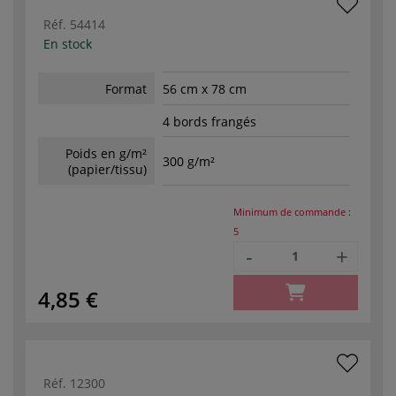
Réf.
54414
En stock
Format
56 cm x 78 cm
4 bords frangés
Poids en g/m²
300 g/m²
(papier/tissu)
Minimum de commande :
5
-
+
4,85 €
Réf.
12300