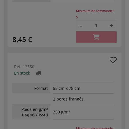
Minimum de commande :
5
-
+
8,45 €
Réf.
12350
En stock
Format
53 cm x 78 cm
2 bords frangés
Poids en g/m²
350 g/m²
(papier/tissu)
Minimum de commande :