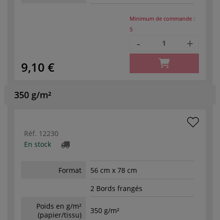
Minimum de commande :
5
-
+
9,10 €
350 g/m²
Réf.
12230
En stock
Format
56 cm x 78 cm
2 Bords frangés
Poids en g/m²
350 g/m²
(papier/tissu)