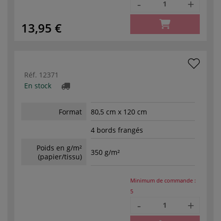
-
+
13,95 €
Réf.
12371
En stock
Format
80,5 cm x 120 cm
4 bords frangés
Poids en g/m²
350 g/m²
(papier/tissu)
Minimum de commande :
5
-
+