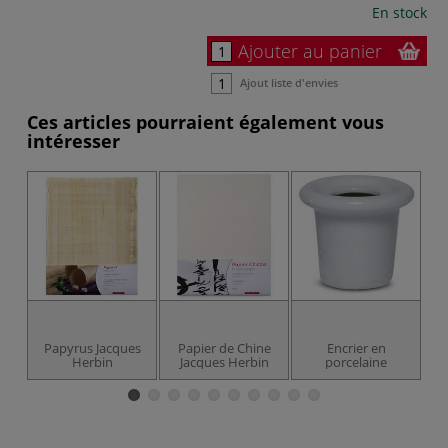
En stock
Ajouter au panier
Ajout liste d'envies
Ces articles pourraient également vous
intéresser
Papyrus Jacques
Papier de Chine
Encrier en
E
Herbin
Jacques Herbin
porcelaine