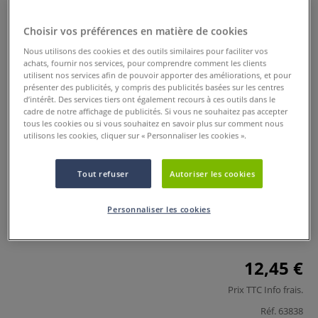
Choisir vos préférences en matière de cookies
Nous utilisons des cookies et des outils similaires pour faciliter vos
achats, fournir nos services, pour comprendre comment les clients
utilisent nos services afin de pouvoir apporter des améliorations, et pour
présenter des publicités, y compris des publicités basées sur les centres
d’intérêt. Des services tiers ont également recours à ces outils dans le
cadre de notre affichage de publicités. Si vous ne souhaitez pas accepter
tous les cookies ou si vous souhaitez en savoir plus sur comment nous
Papier aspect parchemin Jacques
utilisons les cookies, cliquer sur « Personnaliser les cookies ».
Herbin
Tout refuser
Autoriser les cookies
0 Commentaires
Personnaliser les cookies
Ce papier aspect parchemin est idéal pour encre et
peinture, invitations, poèmes, diplômes et menus.
Plus
12,45 €
Prix TTC
Info frais
.
Réf.
63838