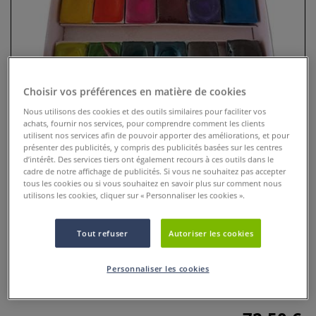
Choisir vos préférences en matière de cookies
Nous utilisons des cookies et des outils similaires pour faciliter vos
achats, fournir nos services, pour comprendre comment les clients
utilisent nos services afin de pouvoir apporter des améliorations, et pour
présenter des publicités, y compris des publicités basées sur les centres
d’intérêt. Des services tiers ont également recours à ces outils dans le
Palette Jungle Aquarelle de
cadre de notre affichage de publicités. Si vous ne souhaitez pas accepter
tous les cookies ou si vous souhaitez en savoir plus sur comment nous
Provence
utilisons les cookies, cliquer sur « Personnaliser les cookies ».
0 Commentaires
Tout refuser
Autoriser les cookies
Ce coffret contient 12 couleurs, parfaites pour la peinture
de portraits. Les aquarelles Aquarelle de Provence sont
Personnaliser les cookies
fabriquées à la main et sont 100 % véganes.
Plus