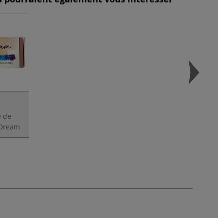
e de
 Dream