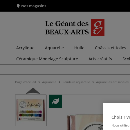
Nos magasins
Acrylique
Aquarelle
Huile
Châssis et toiles
Céramique Modelage Sculpture
Arts créatifs
Sco
Page d'accueil
Aquarelle
Peinture aquarelle
Aquarelles artisanales
Choisir v
Nous utiliso