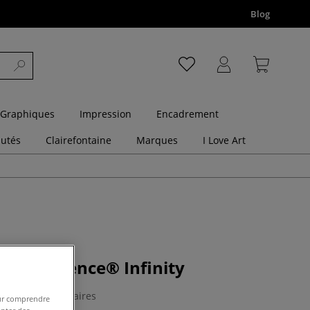
Blog
 Graphiques
Impression
Encadrement
utés
Clairefontaine
Marques
I Love Art
 de Provence® Infinity
0 Commentaires
pour comprendre