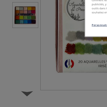
comment les 
publicités, 
outils dans 
souhaitez en
Personnalis