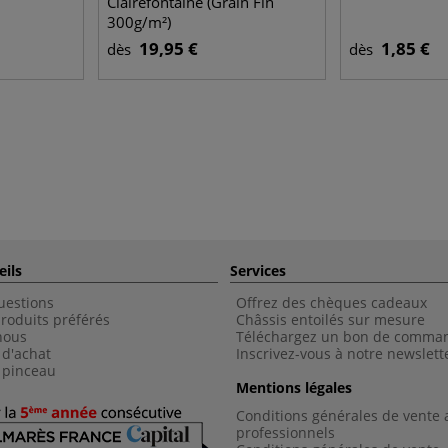
Clairefontaine (Grain Fin
300g/m²)
19,95 €
1,85 €
dès
dès
eils
Services
uestions
Offrez des chèques cadeaux
roduits préférés
Châssis entoilés sur mesure
nous
Téléchargez un bon de comma
 d'achat
Inscrivez-vous à notre newslett
 pinceau
Mentions légales
Conditions générales de vente 
professionnels