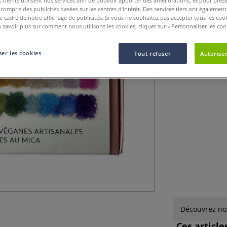
clients utilisent nos services afin de pouvoir apporter des améliorations, et pour prés
Fabrication Artis
y compris des publicités basées sur les centres d’intérêt. Des services tiers ont également
le cadre de notre affichage de publicités. Si vous ne souhaitez pas accepter tous les coo
 savoir plus sur comment nous utilisons les cookies, cliquer sur « Personnaliser les cook
er les cookies
Tout refuser
Autoriser
Découvrez not
Ces articl