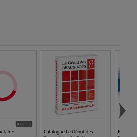
8 options
ontaine
Catalogue Le Géant des
Bloc aqua