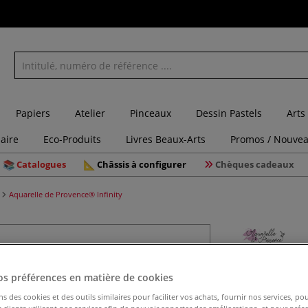
Papiers
Atelier
Pinceaux
Dessin Pastels
Arts
laire
Eco-Produits
Livres Beaux-Arts
Promos / Nouvea
Catalogues
Châssis à configurer
Chèques cadeaux
Aquarelle de Provence® Infinity
Aquarelle
os préférences en matière de cookies
ns des cookies et des outils similaires pour faciliter vos achats, fournir nos services, 