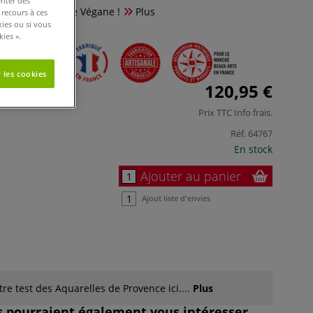
enter des
anale d’aquarelle Végane !
Plus
 recours à ces
kies ou si vous
ies ».
 les cookies
120,95 €
Prix TTC
Info frais
.
Réf.
64767
En stock
Ajouter au panier
Ajout liste d'envies
re test des Aquarelles de Provence ici....
Plus
es pourraient également vous intéresser