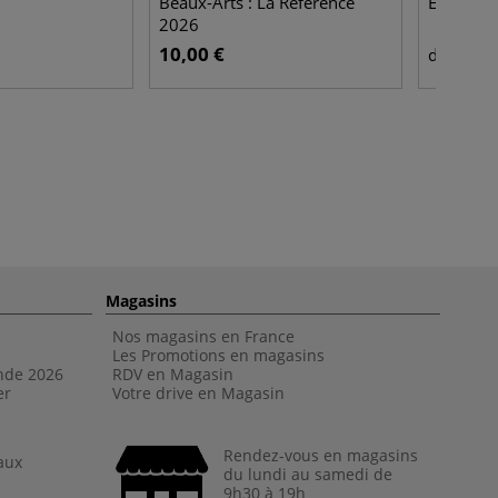
Beaux-Arts : La Référence
Etival (3
2026
10,00 €
10,
dès
Magasins
Nos magasins en France
Les Promotions en magasins
nde 202
6
RDV en Magasin
er
Votre drive en Magasin
Rendez-vous en magasins
aux
du lundi au samedi de
9h30 à 19h