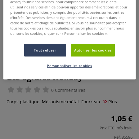
achats, fournir nos services, pour comprendre comment les clients
utilisent nos services afin de pouvoir apporter des améliorations, et pour
présenter des publicités, y compris des publicités basées sur les centres
d’intérêt. Des services tiers ont également recours à ces outils dans le
cadre de notre affichage de publicités. Si vous ne souhaitez pas accepter
tous les cookies ou si vous souhaitez en savoir plus sur comment nous
utilisons les cookies, cliquer sur « Personnaliser les cookies ».
Tout refuser
Autoriser les cookies
Personnaliser les cookies
Ote-agrafes Wonday
0 Commentaires
Corps plastique. Mécanisme métal. Fourreau.
Plus
1,05 €
Prix TTC
Info frais
.
Réf.
35596