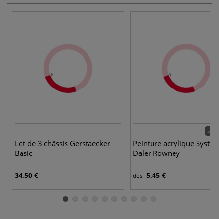
54 c
Lot de 3 châssis Gerstaecker
Peinture acrylique Syste
Basic
Daler Rowney
34,50 €
5,45 €
dès