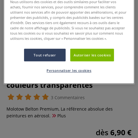
Nous utilisons des cookies et des outils similaires pour faciliter vos
achats, fournir nos services, pour comprendre comment les clients
utilisent nos services afin de pouvoir apporter des améliorations, et pour
présenter des publicités, y compris des publicités basées sur les centres
d’intérêt. Des services tiers ont également recours à ces outils dans le
cadre de notre affichage de publicités. Si vous ne souhaitez pas accepter
tous les cookies ou si vous souhaitez en savoir plus sur comment nous
utilisons les cookies, cliquer sur « Personnaliser les cookies ».
Tout refuser
Autoriser les cookies
Personnaliser les cookies
Molotow Belton Premium -
couleurs transparentes
3 Commentaires
Molotow Belton Premium, La référence absolue des
peintures en aérosol.
Plus
dès
6,90 €