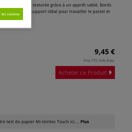
rasive, finement texturée grâce à un apprêt sablé. Bords
® Touch est le support idéal pour travailler le pastel et
 les cookies
s
9,45 €
Prix TTC
Info frais
.
Acheter ce Produit
re test du papier Mi-teintes Touch ici....
Plus