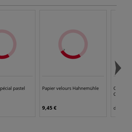
pécial pastel
Papier velours Hahnemühle
Contreco
Clairefon
9,45 €
5,7
dès