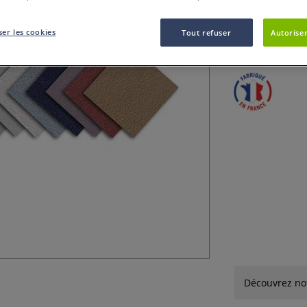
Surface micro-ab
blancs.Mi-Teintes
er les cookies
Tout refuser
Autoriser
l’acrylique.
Plu
Découvrez not