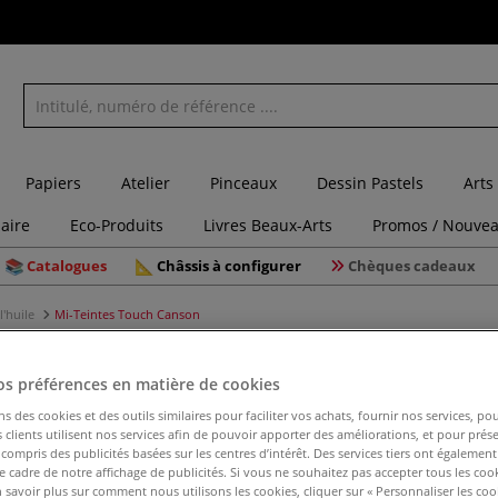
Papiers
Atelier
Pinceaux
Dessin Pastels
Arts
laire
Eco-Produits
Livres Beaux-Arts
Promos / Nouvea
Catalogues
Châssis à configurer
Chèques cadeaux
l'huile
Mi-Teintes Touch Canson
os préférences en matière de cookies
ns des cookies et des outils similaires pour faciliter vos achats, fournir nos services, 
Mi-Teint
clients utilisent nos services afin de pouvoir apporter des améliorations, et pour prés
y compris des publicités basées sur les centres d’intérêt. Des services tiers ont également
le cadre de notre affichage de publicités. Si vous ne souhaitez pas accepter tous les coo
 savoir plus sur comment nous utilisons les cookies, cliquer sur « Personnaliser les cook