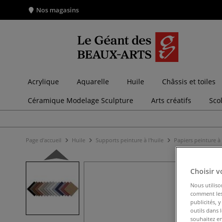
Nos magasins
Acrylique
Aquarelle
Huile
Châssis et toiles
Céramique Modelage Sculpture
Arts créatifs
Sco
Page d'accueil
Huile
Supports peinture à l'huile
Papiers peinture à 
Choisir v
Nous utiliso
comment les 
publicités, 
outils dans 
souhaitez en