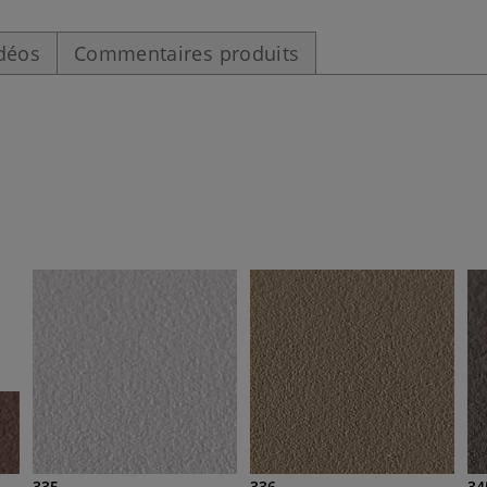
déos
Commentaires produits
335
336
34