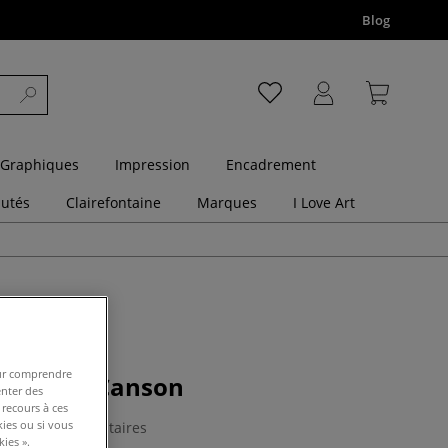
Blog
 Graphiques
Impression
Encadrement
utés
Clairefontaine
Marques
I Love Art
pour comprendre
es Touch Canson
enter des
 recours à ces
kies ou si vous
11 Commentaires
ies ».