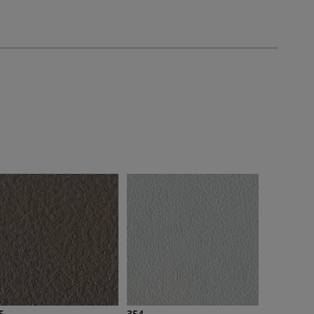
5
354