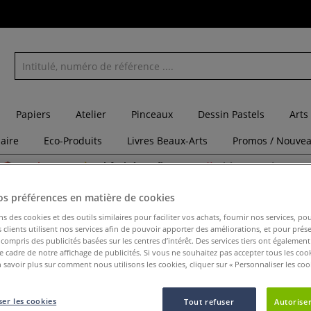
Papiers
Atelier
Pinceaux
Dessin Pastels
Arts
laire
Eco-Produits
Livres Beaux-Arts
Promos / Nouvea
Catalogues
Châssis à configurer
Chèques cadeaux
w Masters Old Holland
os préférences en matière de cookies
ns des cookies et des outils similaires pour faciliter vos achats, fournir nos services, 
clients utilisent nos services afin de pouvoir apporter des améliorations, et pour prés
y compris des publicités basées sur les centres d’intérêt. Des services tiers ont également
le cadre de notre affichage de publicités. Si vous ne souhaitez pas accepter tous les coo
Médium ge
 savoir plus sur comment nous utilisons les cookies, cliquer sur « Personnaliser les cook
Old Holla
er les cookies
Tout refuser
Autoriser