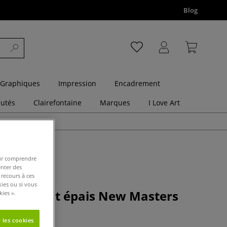
Blog
 Graphiques
Impression
Encadrement
utés
Clairefontaine
Marques
I Love Art
pour comprendre
enter des
 recours à ces
kies ou si vous
l brillant épais New Masters
ies ».
nd
 les cookies