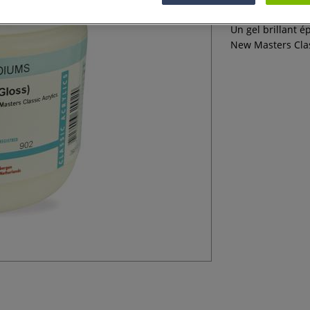
Un gel brillant é
New Masters Clas