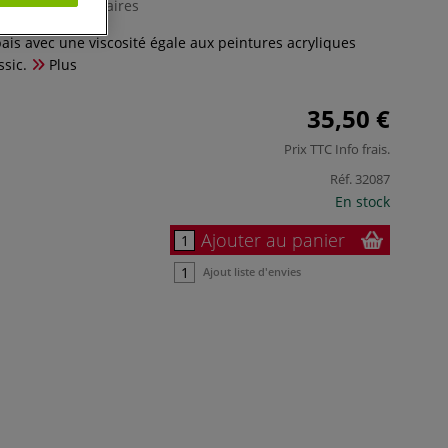
0 Commentaires
pais avec une viscosité égale aux peintures acryliques
sic.
Plus
35,50 €
Prix TTC
Info frais
.
Réf.
32087
En stock
Ajouter au panier
Ajout liste d'envies