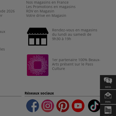
Nos magasins en France
Les Promotions en magasins
nde 202
6
RDV en Magasin
er
Votre drive en Magasin
Rendez-vous en magasins
aux
du lundi au samedi de
9h30 à 19h
ées
1er partenaire 100% Beaux-
Arts présent sur le Pass
Culture
INFOS
Réseaux sociaux
EMAIL