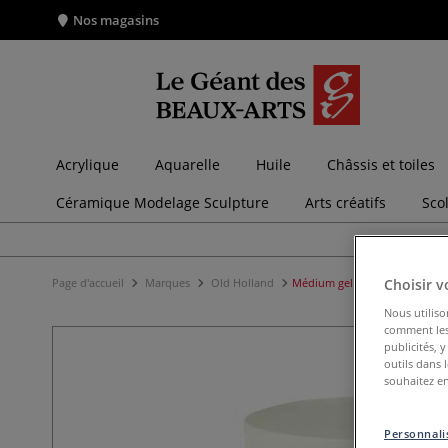
Nos magasins
Acrylique
Aquarelle
Huile
Châssis et toiles
Céramique Modelage Sculpture
Arts créatifs
Sco
Page d'accueil
Marques
Old Holland
Médium gel brillant épais Ne
Choisir v
Nous utiliso
comment les 
publicités, 
outils dans 
souhaitez en
Personnalis