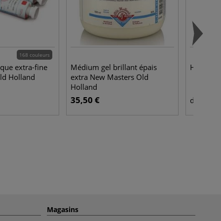
168 couleurs
ique extra-fine
Médium gel brillant épais
Huile ext
ld Holland
extra New Masters Old
Holland
35,50 €
9,9
dès
Magasins