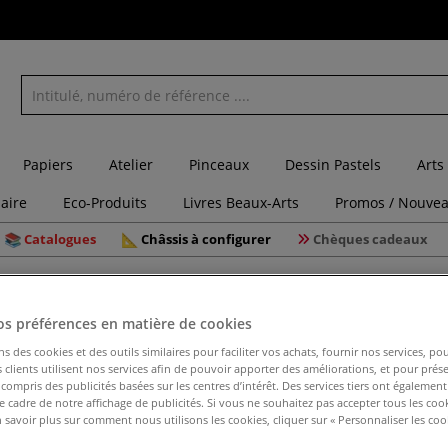
Papiers
Atelier
Pinceaux
Dessin Pastels
Arts
laire
Eco-Produits
Livres Beaux-Arts
Promos / Nouvea
Catalogues
Châssis à configurer
Chèques cadeaux
ttes
Maquette Schulcz
os préférences en matière de cookies
Maquette
ns des cookies et des outils similaires pour faciliter vos achats, fournir nos services, 
clients utilisent nos services afin de pouvoir apporter des améliorations, et pour prés
y compris des publicités basées sur les centres d’intérêt. Des services tiers ont également
le cadre de notre affichage de publicités. Si vous ne souhaitez pas accepter tous les coo
 savoir plus sur comment nous utilisons les cookies, cliquer sur « Personnaliser les cook
Pour vos maquett