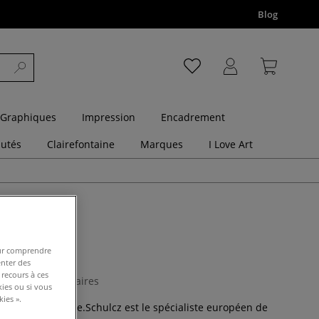
Blog
 Graphiques
Impression
Encadrement
utés
Clairefontaine
Marques
I Love Art
 Schulcz
pour comprendre
enter des
 recours à ces
0 Commentaires
kies ou si vous
ies ».
es d'architecture.Schulcz est le spécialiste européen de