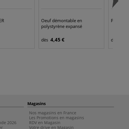
ER
Oeuf démontable en
Plaque d
polystyrène expansé
4,45 €
7,4
dès
dès
Magasins
Nos magasins en France
Les Promotions en magasins
nde 202
6
RDV en Magasin
er
Votre drive en Magasin