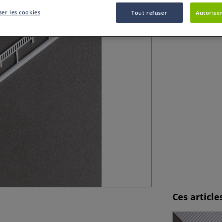
matériel destiné
er les cookies
Tout refuser
Autoriser
Ces articl