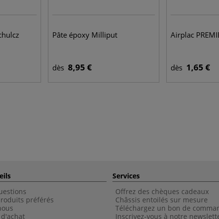
chulcz
Pâte époxy Milliput
Airplac PREMI
8,95 €
1,65 €
dès
dès
eils
Services
uestions
Offrez des chèques cadeaux
roduits préférés
Châssis entoilés sur mesure
nous
Téléchargez un bon de comma
 d'achat
Inscrivez-vous à notre newslett