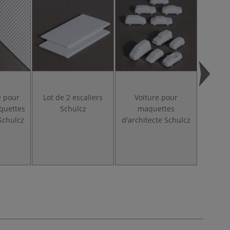
e pour
Lot de 2 escaliers
Voiture pour
Cam
aquettes
Schulcz
maquettes
ma
 Schulcz
d'architecte Schulcz
d'archi