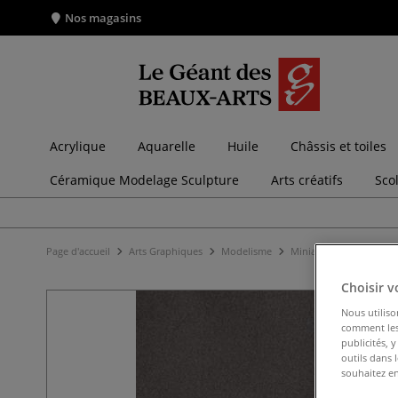
Nos magasins
Acrylique
Aquarelle
Huile
Châssis et toiles
Céramique Modelage Sculpture
Arts créatifs
Sco
Page d'accueil
Arts Graphiques
Modelisme
Miniatures pour maque
Choisir v
Nous utiliso
comment les 
publicités, 
outils dans 
souhaitez en