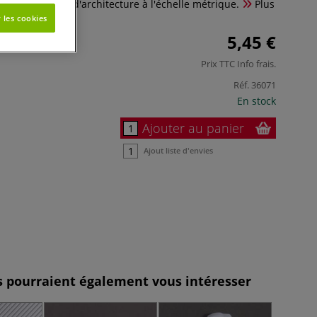
 aux maquettes d'architecture à l'échelle métrique.
Plus
 les cookies
5,45 €
Prix TTC
Info frais
.
Réf.
36071
En stock
Ajouter au panier
Ajout liste d'envies
es pourraient également vous intéresser