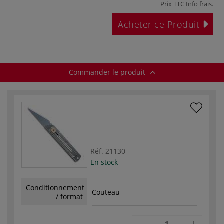
Prix TTC
Info frais
.
Acheter ce Produit
Commander le produit
Réf.
21130
En stock
Conditionnement
Couteau
/ format
-
+