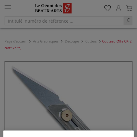
Page d'accueil
Arts Graphiques
Découpe
Cutters
Couteau Olfa CK-2
craft knife,