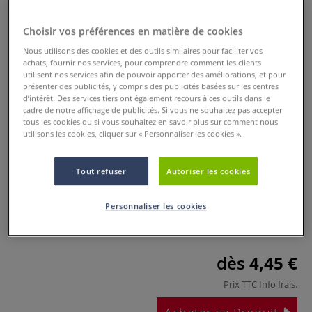
Choisir vos préférences en matière de cookies
Nous utilisons des cookies et des outils similaires pour faciliter vos
achats, fournir nos services, pour comprendre comment les clients
utilisent nos services afin de pouvoir apporter des améliorations, et pour
présenter des publicités, y compris des publicités basées sur les centres
d’intérêt. Des services tiers ont également recours à ces outils dans le
cadre de notre affichage de publicités. Si vous ne souhaitez pas accepter
tous les cookies ou si vous souhaitez en savoir plus sur comment nous
Oeuf démontable en polystyrène
utilisons les cookies, cliquer sur « Personnaliser les cookies ».
expansé
Tout refuser
Autoriser les cookies
0 Commentaires
Personnaliser les cookies
Cet oeuf en polystyrène expansé s´ouvre en deux parties
égales.
Plus
dès
4,45 €
Prix TTC
Info frais
.