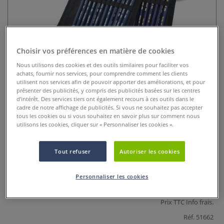
Choisir vos préférences en matière de cookies
Nous utilisons des cookies et des outils similaires pour faciliter vos
achats, fournir nos services, pour comprendre comment les clients
utilisent nos services afin de pouvoir apporter des améliorations, et pour
présenter des publicités, y compris des publicités basées sur les centres
Malette Art Compagnon Art & Go
d’intérêt. Des services tiers ont également recours à ces outils dans le
cadre de notre affichage de publicités. Si vous ne souhaitez pas accepter
tous les cookies ou si vous souhaitez en savoir plus sur comment nous
0 Commentaires
utilisons les cookies, cliquer sur « Personnaliser les cookies ».
Malette Art Compagnon Art & Go : avec 72 emplacements
pour crayons et marqueurs, 3 volets amovibles et espace
Tout refuser
Autoriser les cookies
pour carnet A5. Idéale pour artistes et étudiants.
Plus
Personnaliser les cookies
14,95 €
Prix TTC
Info frais
.
Réf.
51662