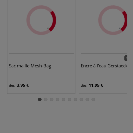
12 c
Sac maille Mesh-Bag
Encre à l'eau Gerstaecker
3,95 €
11,95 €
dès
dès