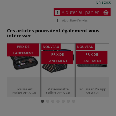
En stock
Ajouter au panier
Ajout liste d'envies
Ces articles pourraient également vous
intéresser
PRIX DE
NOUVEAU
NOUVEAU
-4
LANCEMENT
PRIX DE
PRIX DE
LANCEMENT
LANCEMENT
Trousse Art
Maxi-mallette
Trousse roll'n zipp
T
Pocket Art & Go
Collect Art & Go
Art & Go