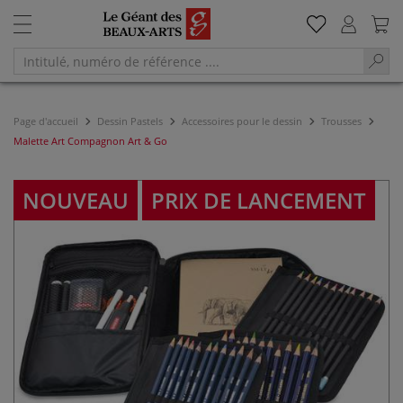
Page d'accueil
Dessin Pastels
Accessoires pour le dessin
Trousses
Malette Art Compagnon Art & Go
NOUVEAU
PRIX DE LANCEMENT