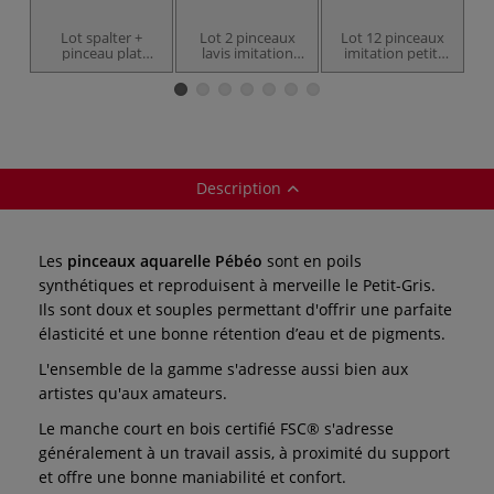
Lot spalter +
Lot 2 pinceaux
Lot 12 pinceaux
Lo
pinceau plat
lavis imitation
imitation petit-
imitation petit-
petit-gris Pébéo
gris Pébéo
gris Pébéo
Description
Les
pinceaux aquarelle Pébéo
sont en poils
synthétiques et reproduisent à merveille le Petit-Gris.
Ils sont doux et souples permettant d'offrir une parfaite
élasticité et une bonne rétention d’eau et de pigments.
L'ensemble de la gamme s'adresse aussi bien aux
artistes qu'aux amateurs.
Le manche court en bois certifié FSC® s'adresse
généralement à un travail assis, à proximité du support
et offre une bonne maniabilité et confort.