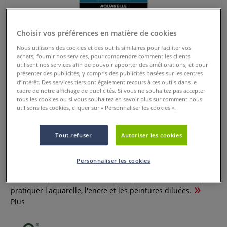
Choisir vos préférences en matière de cookies
Nous utilisons des cookies et des outils similaires pour faciliter vos
achats, fournir nos services, pour comprendre comment les clients
utilisent nos services afin de pouvoir apporter des améliorations, et pour
présenter des publicités, y compris des publicités basées sur les centres
d’intérêt. Des services tiers ont également recours à ces outils dans le
cadre de notre affichage de publicités. Si vous ne souhaitez pas accepter
tous les cookies ou si vous souhaitez en savoir plus sur comment nous
utilisons les cookies, cliquer sur « Personnaliser les cookies ».
Lot 8 pinceaux imitation petit-gris
Pébéo
Tout refuser
Autoriser les cookies
1 Commentaire
Personnaliser les cookies
Le lot de 8 pinceaux imitation petit-gris Pébéo est idéal pour
pratiquer l'aquarelle, l'encre et les peintures diluées.
Plus