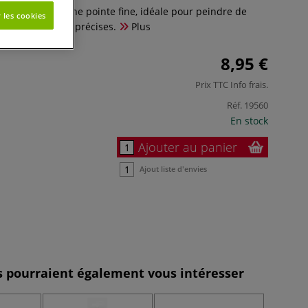
ds possèdent une pointe fine, idéale pour peindre de
 les cookies
tracer des lignes précises.
Plus
8,95 €
Prix TTC
Info frais
.
Réf.
19560
En stock
Ajouter au panier
Ajout liste d'envies
es pourraient également vous intéresser