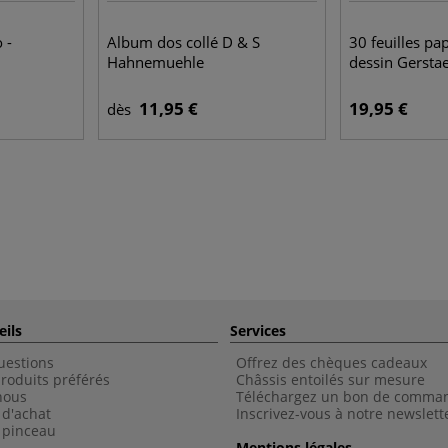
 -
Album dos collé D & S
30 feuilles pap
Hahnemuehle
dessin Gersta
11,95 €
19,95 €
dès
eils
Services
uestions
Offrez des chèques cadeaux
roduits préférés
Châssis entoilés sur mesure
nous
Téléchargez un bon de comma
 d'achat
Inscrivez-vous à notre newslett
 pinceau
Mentions légales