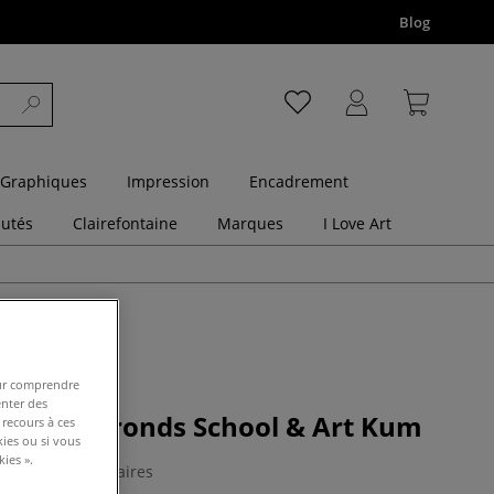
Blog
 Graphiques
Impression
Encadrement
utés
Clairefontaine
Marques
I Love Art
pour comprendre
enter des
pinceaux ronds School & Art Kum
 recours à ces
kies ou si vous
ies ».
0 Commentaires