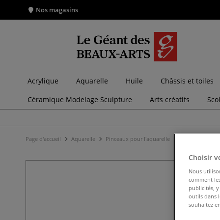
Nos magasins
Acrylique
Aquarelle
Huile
Châssis et toiles
Céramique Modelage Sculpture
Arts créatifs
Sco
Page d'accueil
Aquarelle
Pinceaux pour l'aquarelle
Sets de pinceau
Choisir v
Nous utiliso
comment les 
publicités, 
outils dans 
souhaitez en