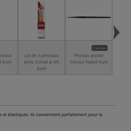
2 pointes
nceaux
Lot de 3 pinceaux
Pinceau pointe
Pinc
rt Kum
plats School & Art
traceur Faded Kum
ronde
Kum
 et élastiques. Ils conviennent parfaitement pour la