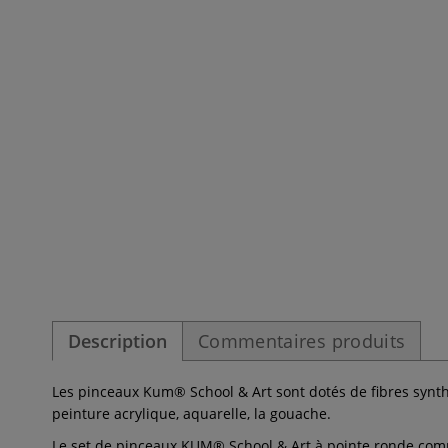
Description
Commentaires produits
Les pinceaux Kum® School & Art sont dotés de fibres synthé
peinture acrylique, aquarelle, la gouache.
Le set de pinceaux KUM® School & Art à pointe ronde compre