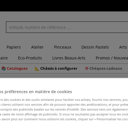
Papiers
Atelier
Pinceaux
Dessin Pastels
Arts
laire
Eco-Produits
Livres Beaux-Arts
Promos / Nouvea
Catalogues
Châssis à configurer
Chèques cadeaux
x aquarelle
Lot de 3 pinceaux ronds School & Art Kum
os préférences en matière de cookies
ns des cookies et des outils similaires pour faciliter vos achats, fournir nos services, 
clients utilisent nos services afin de pouvoir apporter des améliorations, et pour prés
Lot de 3 
y compris des publicités basées sur les centres d’intérêt. Des services tiers ont également
le cadre de notre affichage de publicités. Si vous ne souhaitez pas accepter tous les coo
 savoir plus sur comment nous utilisons les cookies, cliquer sur « Personnaliser les cook