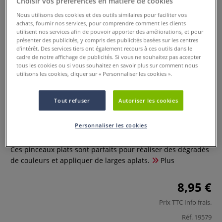
Choisir vos préférences en matière de cookies
Nous utilisons des cookies et des outils similaires pour faciliter vos
achats, fournir nos services, pour comprendre comment les clients
utilisent nos services afin de pouvoir apporter des améliorations, et pour
présenter des publicités, y compris des publicités basées sur les centres
d’intérêt. Des services tiers ont également recours à ces outils dans le
cadre de notre affichage de publicités. Si vous ne souhaitez pas accepter
tous les cookies ou si vous souhaitez en savoir plus sur comment nous
utilisons les cookies, cliquer sur « Personnaliser les cookies ».
Lot de 3 pinceaux plats School &
Tout refuser
Autoriser les cookies
Art Kum
Personnaliser les cookies
0 Commentaires
Ces pinceaux plats sont parfaits pour réaliser des dégradés
de couleurs et appliquer de larges aplats.
Plus
8,95 €
Prix TTC
Info frais
.
Réf.
19579