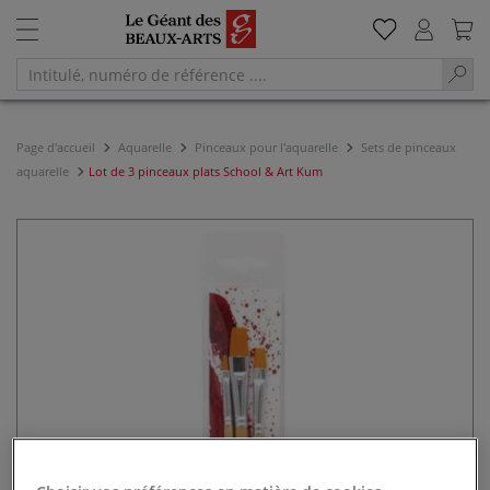
Page d'accueil
Aquarelle
Pinceaux pour l'aquarelle
Sets de pinceaux
aquarelle
Lot de 3 pinceaux plats School & Art Kum