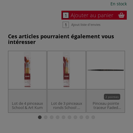
En stock
Ajouter au panier
Ajout liste d'envies
Ces articles pourraient également vous
intéresser
2 pointes
Lot de 4 pinceaux
Lot de 3 pinceaux
Pinceau pointe
School & Art Kum
ronds School &
traceur Faded
r
Art Kum
Kum