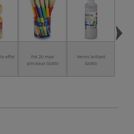
to effet
Pot 20 maxi
Vernis brillant
Etui d
pinceaux Giotto
Giotto
Gio