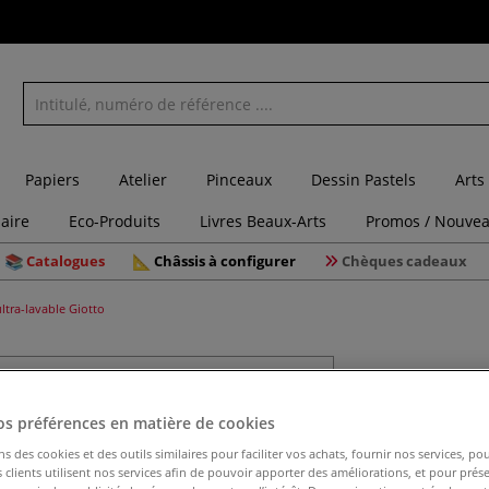
Papiers
Atelier
Pinceaux
Dessin Pastels
Arts
laire
Eco-Produits
Livres Beaux-Arts
Promos / Nouvea
Catalogues
Châssis à configurer
Chèques cadeaux
tra-lavable Giotto
Gouache u
os préférences en matière de cookies
ns des cookies et des outils similaires pour faciliter vos achats, fournir nos services, 
La peinture Giott
clients utilisent nos services afin de pouvoir apporter des améliorations, et pour prés