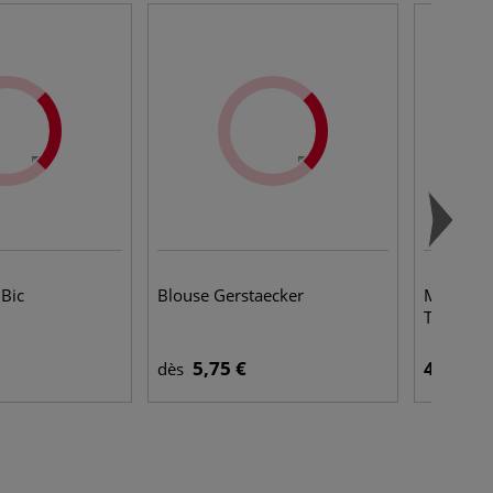
Bic
Blouse Gerstaecker
Marqueur
Tip Sharp
5,75 €
4,95 €
dès