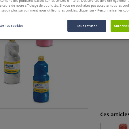
y compris des publicités basées sur les centres d’intérêt. Des services tiers ont également
faciles à appliqu
le cadre de notre affichage de publicités. Si vous ne souhaitez pas accepter tous les coo
bouchon jaune
 savoir plus sur comment nous utilisons les cookies, cliquer sur « Personnaliser les cook
er les cookies
Tout refuser
Autoriser
Ces articl