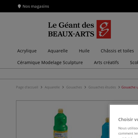
Nos magasins
Acrylique
Aquarelle
Huile
Châssis et toiles
Céramique Modelage Sculpture
Arts créatifs
Sco
Page d'accueil
Aquarelle
Gouaches
Gouaches études
Gouache ul
Choisir v
Nous utiliso
comment les 