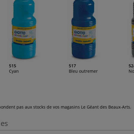
515
517
52
Cyan
Bleu outremer
No
espondent pas aux stocks de vos magasins Le Géant des Beaux-Arts.
les