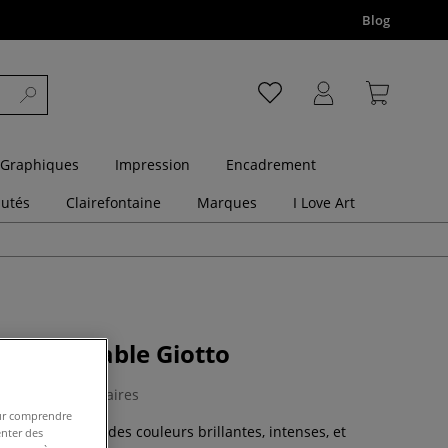
Blog
 Graphiques
Impression
Encadrement
utés
Clairefontaine
Marques
I Love Art
ltra-lavable Giotto
0 Commentaires
pour comprendre
o School Paint a des couleurs brillantes, intenses, et
enter des