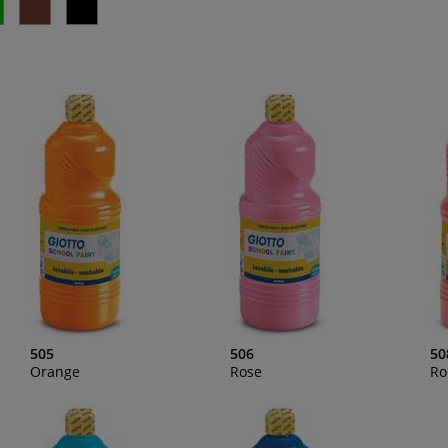
505
506
50
Orange
Rose
Ro