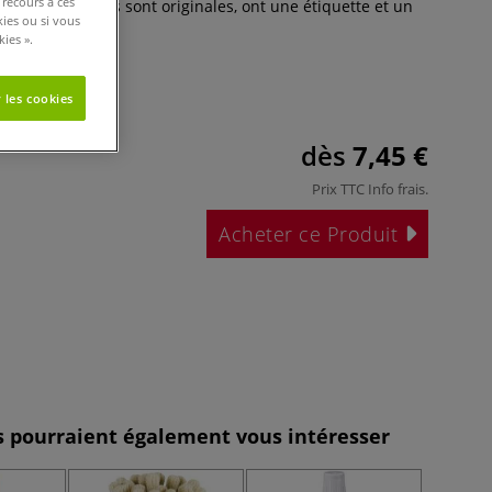
 recours à ces
er. Les bouteilles sont originales, ont une étiquette et un
kies ou si vous
Plus
ies ».
 les cookies
dès
7,45 €
Prix TTC
Info frais
.
Acheter ce Produit
es pourraient également vous intéresser