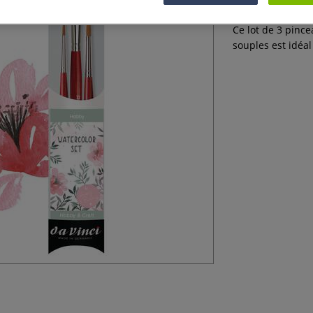
Ce lot de 3 pinc
souples est idéal