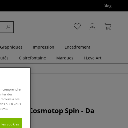
Blog
 Graphiques
Impression
Encadrement
utés
Clairefontaine
Marques
I Love Art
pour comprendre
enter des
 recours à ces
kies ou si vous
pinceaux Cosmotop Spin - Da
ies ».
 les cookies