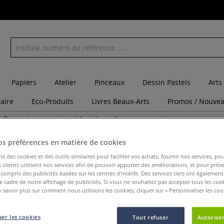
Papiers
Atelier
Pinceaux
Dessin Pastels
Arts
laire
Eco-Produits
Livres Beaux-Arts
Promos / Nouvea
Catalogues
Châssis à configurer
Chèques cadeaux
os préférences en matière de cookies
x pour l'aquarelle
Lot de 3 pinceaux Cosmotop Spin - Da Vinci
ns des cookies et des outils similaires pour faciliter vos achats, fournir nos services, 
clients utilisent nos services afin de pouvoir apporter des améliorations, et pour prés
y compris des publicités basées sur les centres d’intérêt. Des services tiers ont également
le cadre de notre affichage de publicités. Si vous ne souhaitez pas accepter tous les coo
Lot de 3 
 savoir plus sur comment nous utilisons les cookies, cliquer sur « Personnaliser les cook
Vinci
er les cookies
Tout refuser
Autoriser