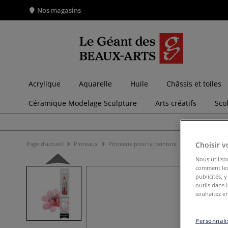
Nos magasins
Acrylique
Aquarelle
Huile
Châssis et toiles
Céramique Modelage Sculpture
Arts créatifs
Sco
Choisir v
Page d'accueil
Pinceaux
Pinceaux pour la peinture
Lots de pinceau
Nous utiliso
comment les 
publicités, 
outils dans 
souhaitez en
Personnalis