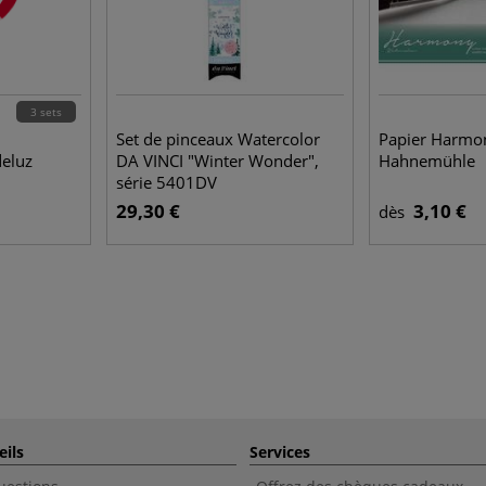
3 sets
Set de pinceaux Watercolor
Papier Harmo
eluz
DA VINCI "Winter Wonder",
Hahnemühle
série 5401DV
29,30 €
3,10 €
dès
eils
Services