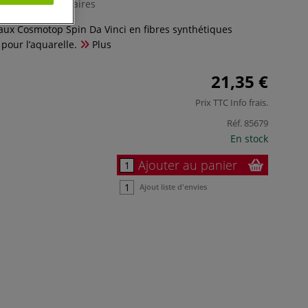
0 Commentaires
eaux Cosmotop Spin Da Vinci en fibres synthétiques
 pour l’aquarelle.
Plus
21,35 €
Prix TTC
Info frais
.
Réf.
85679
En stock
Ajouter au panier
Ajout liste d'envies