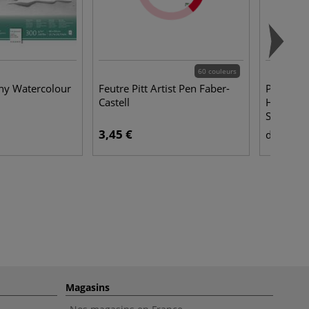
60 couleurs
ny Watercolour
Feutre Pitt Artist Pen Faber-
Peinture
Castell
Horadam 
Schminc
3,45 €
11,
dès
Magasins