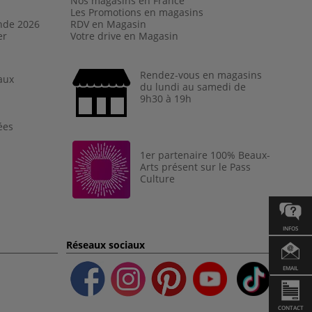
Nos magasins en France
Les Promotions en magasins
nde 202
6
RDV en Magasin
er
Votre drive en Magasin
Rendez-vous en magasins
aux
du lundi au samedi de
9h30 à 19h
ées
1er partenaire 100% Beaux-
Arts présent sur le Pass
Culture
INFOS
Réseaux sociaux
EMAIL
CONTACT