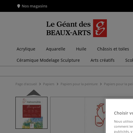
Nos magasins
Acrylique
Aquarelle
Huile
Châssis et toiles
Céramique Modelage Sculpture
Arts créatifs
Sco
Page d'accueil
Papiers
Papiers pour la peinture
Papiers pour la pe
Choisir v
Nous utiliso
comment les 
publicités, 