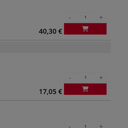
-
+
40,30 €
-
+
17,05 €
-
+