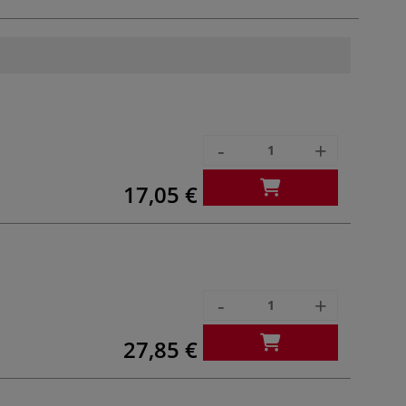
-
+
17,05 €
-
+
27,85 €