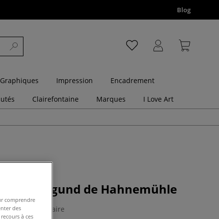
Blog
 Graphiques
Impression
Encadrement
utés
Clairefontaine
Marques
I Love Art
arelle Burgund de Hahnemühle
pour comprendre
enter des
1 Commentaire
 recours à ces