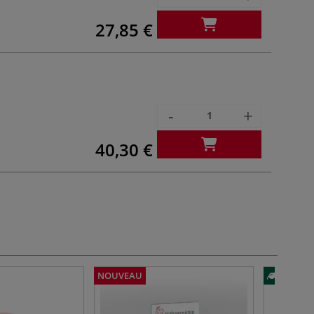
27,85 €
-
+
40,30 €
NOUVEAU