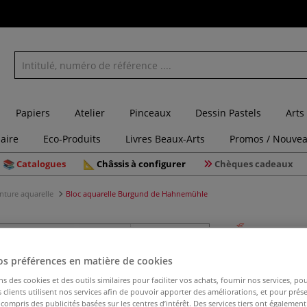
Papiers
Atelier
Pinceaux
Dessin Pastels
Arts
laire
Eco-Produits
Livres Beaux-Arts
Promos / Nouvea
Catalogues
Châssis à configurer
Chèques cadeaux
inture aquarelle
Bloc aquarelle Burgund de Hahnemühle
Bloc aqu
os préférences en matière de cookies
ns des cookies et des outils similaires pour faciliter vos achats, fournir nos services, 
clients utilisent nos services afin de pouvoir apporter des améliorations, et pour prés
y compris des publicités basées sur les centres d’intérêt. Des services tiers ont également