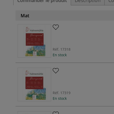
Commander le produit
Description
Co
Mat
Réf.
17318
En stock
Réf.
17319
En stock