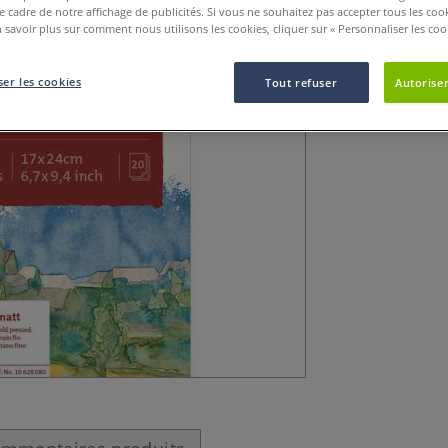
le cadre de notre affichage de publicités. Si vous ne souhaitez pas accepter tous les coo
Les 20 feuilles 
 savoir plus sur comment nous utilisons les cookies, cliquer sur « Personnaliser les cook
g/m2, sont le fru
Hahnemuehle.
er les cookies
Tout refuser
Autoriser