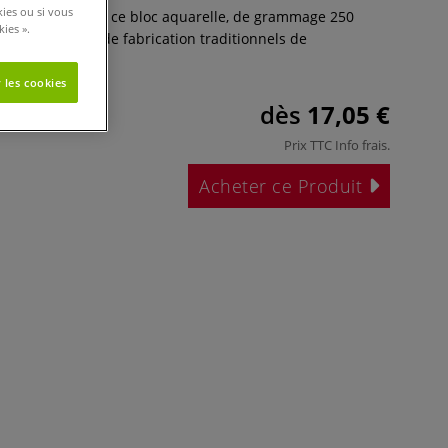
kies ou si vous
"blanc naturel" de ce bloc aquarelle, de grammage 250
ies ».
it des procédés de fabrication traditionnels de
Plus
 les cookies
dès
17,05 €
Prix TTC
Info frais
.
Acheter ce Produit