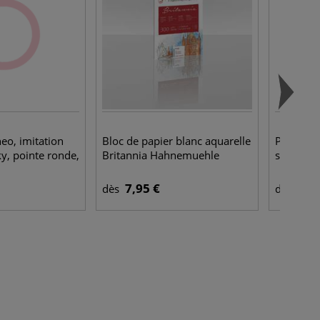
eo, imitation
Bloc de papier blanc aquarelle
Pinceau 
y, pointe ronde,
Britannia Hahnemuehle
série 36
7,95 €
4,4
dès
dès