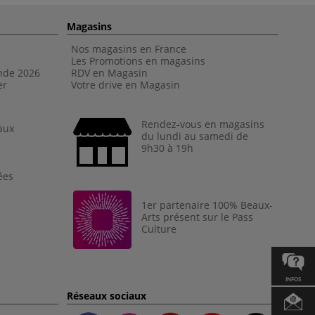
Magasins
Nos magasins en France
Les Promotions en magasins
nde 202
6
RDV en Magasin
er
Votre drive en Magasin
Rendez-vous en magasins
aux
du lundi au samedi de
9h30 à 19h
ées
1er partenaire 100% Beaux-
Arts présent sur le Pass
Culture
INFOS
Réseaux sociaux