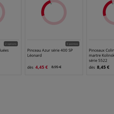
2 options
5 pointes
duées
Pinceau Azur série 400 SP
Pinceaux Colin
Léonard
martre Kolinsk
série 5522
4,45 €
8,45 €
8,95 €
dès
dès