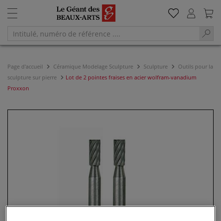
Page d'accueil
Céramique Modelage Sculpture
Sculpture
Outils pour la
sculpture sur pierre
Lot de 2 pointes fraises en acier wolfram-vanadium
Proxxon