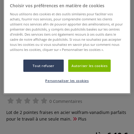
Choisir vos préférences en matière de cookies
Nous utilisons des cookies et des outils similaires pour faciliter vos
achats, fournir nos services, pour comprendre comment les clients
utilisent nos services afin de pouvoir apporter des améliorations, et pour
présenter des publicités, y compris des publicités basées sur les centres
d’intérêt. Des services tiers ont également recours à ces outils dans le
cadre de notre affichage de publicités. Si vous ne souhaitez pas accepter
tous les cookies ou si vous souhaitez en savoir plus sur comment nous
utilisons les cookies, cliquer sur « Personnaliser les cookies ».
Tout refuser
Autoriser les cookies
Lot de 2 pointes fraises en acier
Personnaliser les cookies
wolfram-vanadium Proxxon
0 Commentaires
Lot de 2 pointes fraises en acier wolfram-vanadium parfaits
pour le travail à une seule main.
Plus