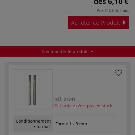
dès
6,10 €
Prix TTC
Info frais
.
Acheter ce Produit
Commander le produit
Réf.
81941
Cet article n'est pas en stock.
Conditionnement
Forme 1 - 3 mm
/ format