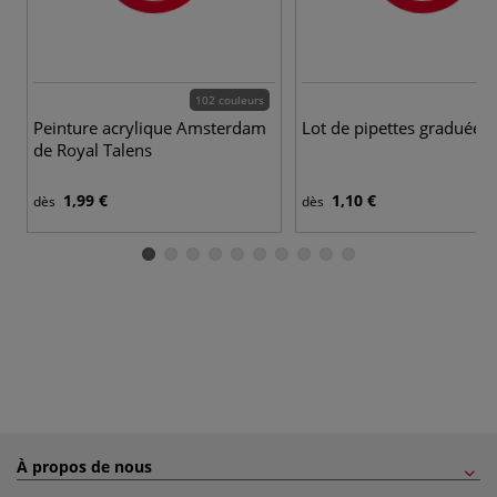
102 couleurs
2 
Peinture acrylique Amsterdam
Lot de pipettes graduées
de Royal Talens
1,99 €
1,10 €
dès
dès
À propos de nous