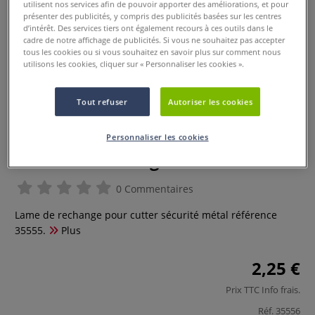
utilisent nos services afin de pouvoir apporter des améliorations, et pour
présenter des publicités, y compris des publicités basées sur les centres
d’intérêt. Des services tiers ont également recours à ces outils dans le
cadre de notre affichage de publicités. Si vous ne souhaitez pas accepter
tous les cookies ou si vous souhaitez en savoir plus sur comment nous
utilisons les cookies, cliquer sur « Personnaliser les cookies ».
Tout refuser
Autoriser les cookies
Personnaliser les cookies
Lame de rechange
0 Commentaires
Lame de rechange pour cutter sécurité métal référence
35555.
Plus
2,25 €
Prix TTC
Info frais
.
Réf.
35556