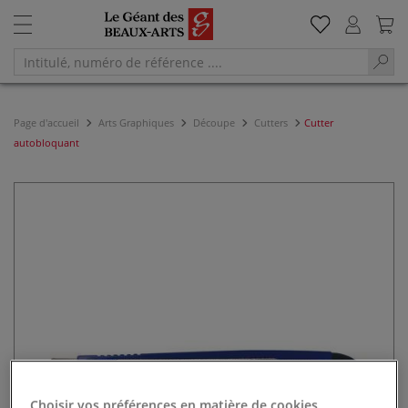
Page d'accueil
Arts Graphiques
Découpe
Cutters
Cutter
autobloquant
Choisir vos préférences en matière de cookies