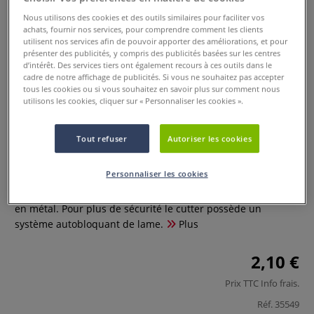
Nous utilisons des cookies et des outils similaires pour faciliter vos
achats, fournir nos services, pour comprendre comment les clients
utilisent nos services afin de pouvoir apporter des améliorations, et pour
présenter des publicités, y compris des publicités basées sur les centres
d’intérêt. Des services tiers ont également recours à ces outils dans le
cadre de notre affichage de publicités. Si vous ne souhaitez pas accepter
tous les cookies ou si vous souhaitez en savoir plus sur comment nous
utilisons les cookies, cliquer sur « Personnaliser les cookies ».
Cutter autobloquant
Tout refuser
Autoriser les cookies
0 Commentaires
Personnaliser les cookies
Le cutter autobloquant est en plastique ABS et la glissière
en métal. Pour plus de sécurité le cutter possède un
système autobloquant de lame.
Plus
2,10 €
Prix TTC
Info frais
.
Réf.
35549